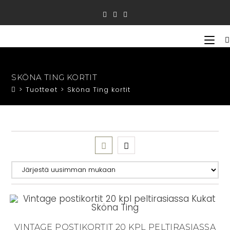
Siirry
suoraan
sisältöön
SKÖNA TING KORTIT
>
Tuotteet
>
Sköna Ting kortit
VINTAGE POSTIKORTIT 20 KPL PELTIRASIASSA