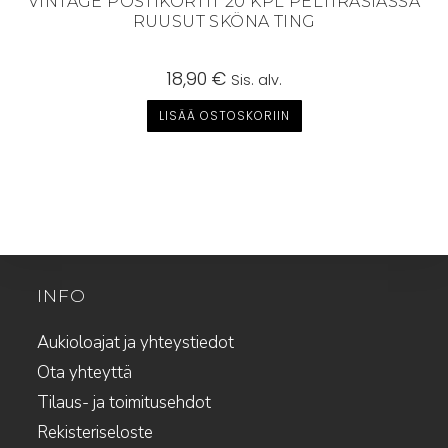
VINTAGE POSTIKORTIT 20 KPL PELTIRASIASSA
RUUSUT SKÖNA TING
18,90
€
Sis. alv.
LISÄÄ OSTOSKORIIN
INFO
Aukioloajat ja yhteystiedot
Ota yhteyttä
Tilaus- ja toimitusehdot
Rekisteriseloste