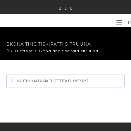
Siirry
suoraan
sisältöön
SKÖNA TING TISKIRÄTTI SITRUUNA
>
Tuotteet
>
sköna ting tiskirätti sitruuna
VALITUN KALTAISIA TUOTTEITA EI LÖYTYNYT.