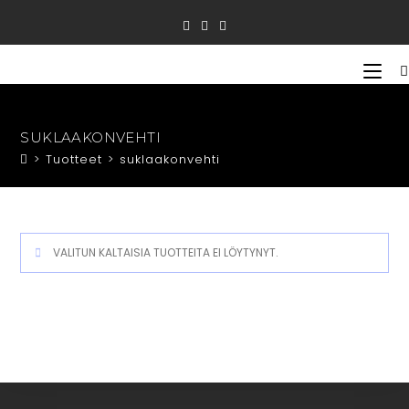
Siirry
suoraan
sisältöön
SUKLAAKONVEHTI
>
Tuotteet
>
suklaakonvehti
VALITUN KALTAISIA TUOTTEITA EI LÖYTYNYT.