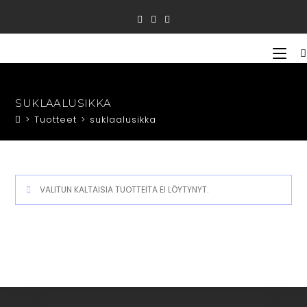
Siirry
suoraan
sisältöön
SUKLAALUSIKKA
>
Tuotteet
>
suklaalusikka
VALITUN KALTAISIA TUOTTEITA EI LÖYTYNYT.