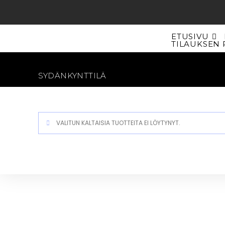
Siirry
suoraan
sisältöön
ETUSIVU
TILAUKSEN 
SYDÄNKYNTTILÄ
VALITUN KALTAISIA TUOTTEITA EI LÖYTYNYT.