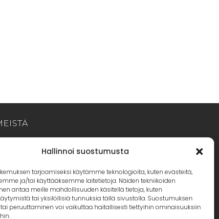
MEISTÄ
ervetuloa Sisustus Ihanuuden maailmaan!
Hallinnoi suostumusta
lemme kodin sisustuksen verkkokauppa ja
kemuksen tarjoamiseksi käytämme teknologioita, kuten evästeitä,
ivijalkamyymälämme sijaitsee Ikaalisissa, Cafe
emme ja/tai käyttääksemme laitetietoja. Näiden tekniikoiden
ammin yhteydessä kolmostien varrella. Voit
n antaa meille mahdollisuuden käsitellä tietoja, kuten
äytymistä tai yksilöllisiä tunnuksia tällä sivustolla. Suostumuksen
yös halutessasi noutaa verkko-ostoksesi
tai peruuttaminen voi vaikuttaa haitallisesti tiettyihin ominaisuuksiin
hin.