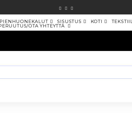
PIENHUONEKALUT
SISUSTUS
KOTI
TEKSTII
PERUUTUS/OTA YHTEYTTÄ
TOGGLE
WEBSITE
SEARCH