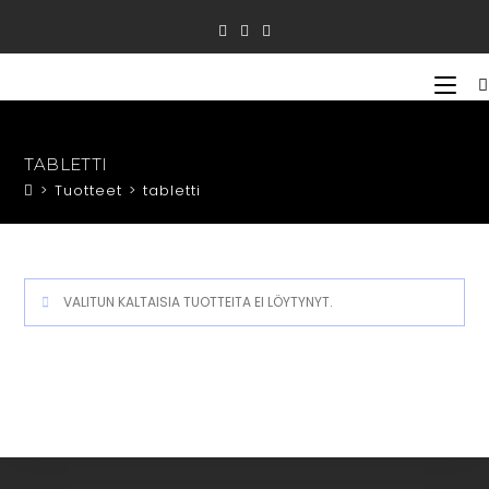
Siirry
suoraan
sisältöön
TABLETTI
>
Tuotteet
>
tabletti
VALITUN KALTAISIA TUOTTEITA EI LÖYTYNYT.