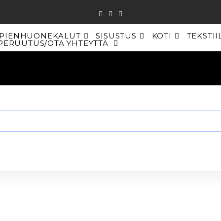
PIENHUONEKALUT
SISUSTUS
KOTI
TEKSTII
PERUUTUS/OTA YHTEYTTÄ
TOGGLE
WEBSITE
SEARCH