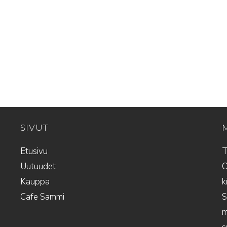
SIVUT
Etusivu
T
Uutuudet
O
Kauppa
k
Cafe Sammi
S
m