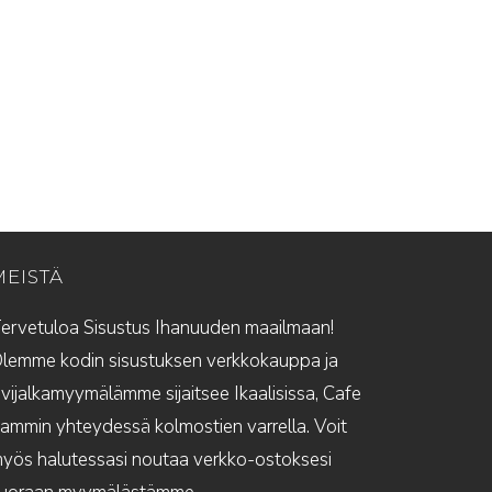
MEISTÄ
ervetuloa Sisustus Ihanuuden maailmaan!
lemme kodin sisustuksen verkkokauppa ja
ivijalkamyymälämme sijaitsee Ikaalisissa, Cafe
ammin yhteydessä kolmostien varrella. Voit
yös halutessasi noutaa verkko-ostoksesi