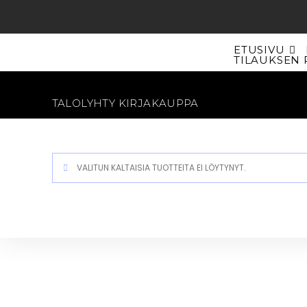
Siirry
suoraan
sisältöön
ETUSIVU
TILAUKSEN 
TALOLYHTY KIRJAKAUPPA
VALITUN KALTAISIA TUOTTEITA EI LÖYTYNYT.