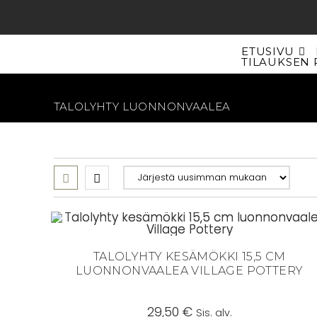
Siirry
suoraan
sisältöön
ETUSIVU
TILAUKSEN 
TALOLYHTY LUONNONVAALEA
TALOLYHTY KESÄMÖKKI 15,5 CM
LUONNONVAALEA VILLAGE POTTERY
29,50
€
Sis. alv.