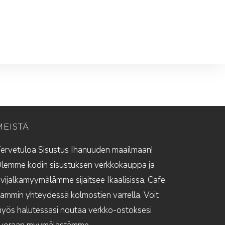
MEISTÄ
ervetuloa Sisustus Ihanuuden maailmaan!
lemme kodin sisustuksen verkkokauppa ja
ivijalkamyymälämme sijaitsee Ikaalisissa, Cafe
ammin yhteydessä kolmostien varrella. Voit
yös halutessasi noutaa verkko-ostoksesi