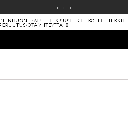
PIENHUONEKALUT
SISUSTUS
KOTI
TEKSTII
PERUUTUS/OTA YHTEYTTÄ
TOGGLE
WEBSITE
SEARCH