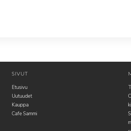
SIVUT
Etusivu
T
Uutuudet
O
Kauppa
k
Cafe Sammi
S
m