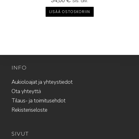
34,00
€
Sis. alv.
LISÄÄ OSTOSKORIIN
INFO
Aukioloajat ja yhteystiedot
Ota yhteyttä
Tilaus- ja toimitusehdot
Rekisteriseloste
SIVUT