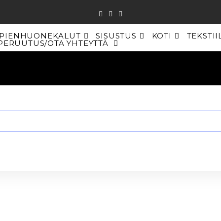
PIENHUONEKALUT
SISUSTUS
KOTI
TEKSTII
PERUUTUS/OTA YHTEYTTÄ
TOGGLE
WEBSITE
SEARCH