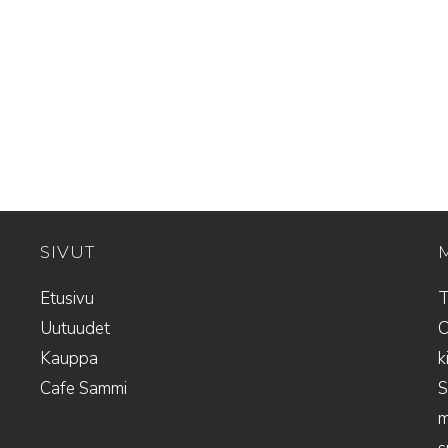
SIVUT
Etusivu
T
Uutuudet
O
Kauppa
k
Cafe Sammi
S
m