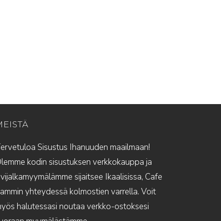
MEISTÄ
ervetuloa Sisustus Ihanuuden maailmaan!
lemme kodin sisustuksen verkkokauppa ja
ivijalkamyymälämme sijaitsee Ikaalisissa, Cafe
ammin yhteydessä kolmostien varrella. Voit
yös halutessasi noutaa verkko-ostoksesi