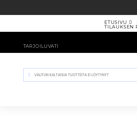
Siirry
suoraan
sisältöön
ETUSIVU
TILAUKSEN 
TARJOILUVATI
VALITUN KALTAISIA TUOTTEITA EI LÖYTYNYT.