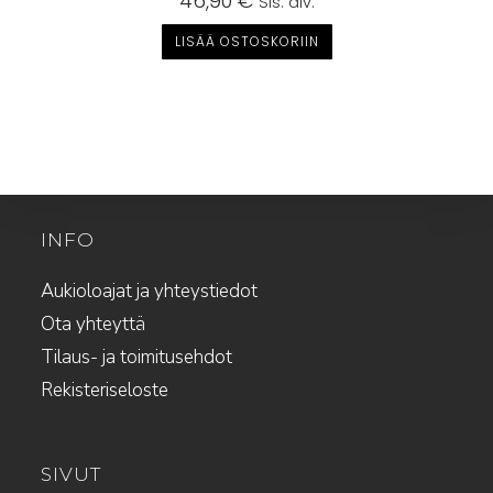
46,90
€
Sis. alv.
LISÄÄ OSTOSKORIIN
INFO
Aukioloajat ja yhteystiedot
Ota yhteyttä
Tilaus- ja toimitusehdot
Rekisteriseloste
SIVUT