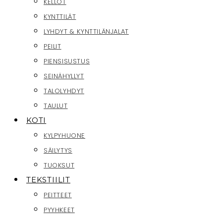
KELLOT
KYNTTILÄT
LYHDYT & KYNTTILÄNJALAT
PEILIT
PIENSISUSTUS
SEINÄHYLLYT
TALOLYHDYT
TAULUT
KOTI
KYLPYHUONE
SÄILYTYS
TUOKSUT
TEKSTIILIT
PEITTEET
PYYHKEET