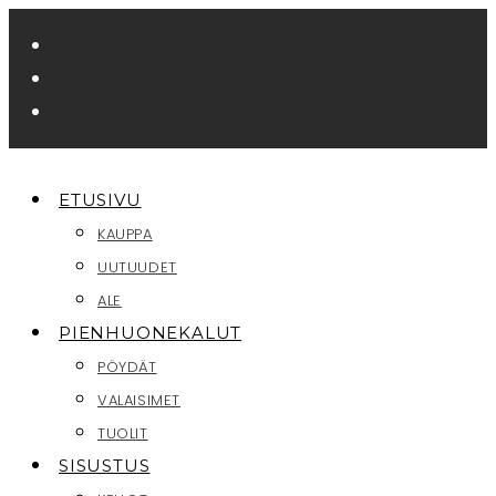
Siirry
suoraan
sisältöön
ETUSIVU
KAUPPA
UUTUUDET
ALE
PIENHUONEKALUT
PÖYDÄT
VALAISIMET
TUOLIT
SISUSTUS