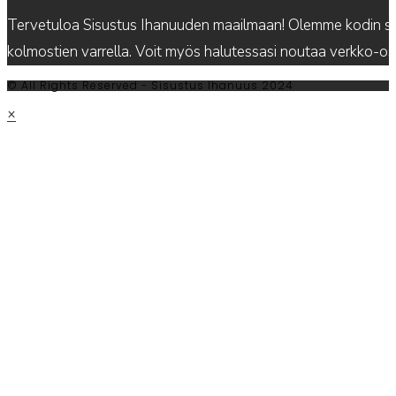
Tervetuloa Sisustus Ihanuuden maailmaan! Olemme kodin sis
kolmostien varrella. Voit myös halutessasi noutaa verkko-
© All Rights Reserved - Sisustus Ihanuus 2024
×