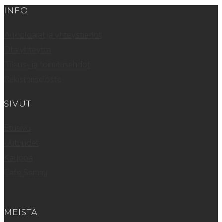
INFO
Aukioloajat ja yhteystiedot
Ota yhteyttä
Tilaus- ja toimitusehdot
Rekisteriseloste
SIVUT
Etusivu
Uutuudet
Kauppa
Cafe Sammi
MEISTÄ