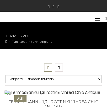
Siirry
suoraan
sisältöön
TERMOSPULLO
>
Tuotteet
>
termospullo
ALE!
TERMOSKANNU 1,3L ROTTINKI VIHREÄ CHIC
ANTIQUE