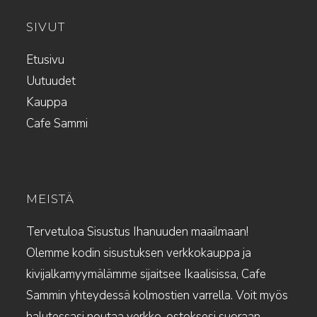
SIVUT
Etusivu
Uutuudet
Kauppa
Cafe Sammi
MEISTÄ
Tervetuloa Sisustus Ihanuuden maailmaan!
Olemme kodin sisustuksen verkkokauppa ja
kivijalkamyymälämme sijaitsee Ikaalisissa, Cafe
Sammin yhteydessä kolmostien varrella. Voit myös
halutessasi noutaa verkko-ostoksesi suoraan