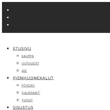
Siirry
suoraan
sisältöön
ETUSIVU
KAUPPA
UUTUUDET
ALE
PIENHUONEKALUT
PÖYDÄT
VALAISIMET
TUOLIT
SISUSTUS