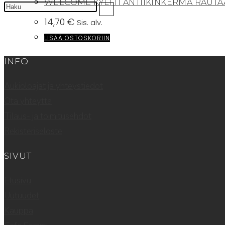
WELCOME KYLTTI ANTIIKINKERMA RAUTA
14,70
€
Sis. alv.
LISÄÄ OSTOSKORIIN
INFO
Aukioloajat ja yhteystiedot
Ota yhteyttä
Tilaus- ja toimitusehdot
Rekisteriseloste
SIVUT
Etusivu
Uutuudet
Kauppa