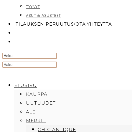
TYYNYT
ASUT & ASUSTEET
TILAUKSEN PERUUTUS/OTA YHTEYTTÄ
TOGGLE
WEBSITE
SEARCH
Search
this
website
ETUSIVU
KAUPPA
UUTUUDET
ALE
MERKIT
CHIC ANTIQUE