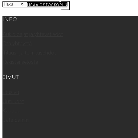
LISÄÄ OSTOSKORIIN
INFO
Aukioloajat ja yhteystiedot
Ota yhteyttä
Tilaus- ja toimitusehdot
Rekisteriseloste
SIVUT
Etusivu
Uutuudet
Kauppa
Cafe Sammi