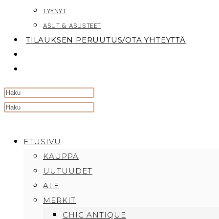
TYYNYT
ASUT & ASUSTEET
TILAUKSEN PERUUTUS/OTA YHTEYTTÄ
TOGGLE
WEBSITE
SEARCH
Search
this
website
ETUSIVU
KAUPPA
UUTUUDET
ALE
MERKIT
CHIC ANTIQUE