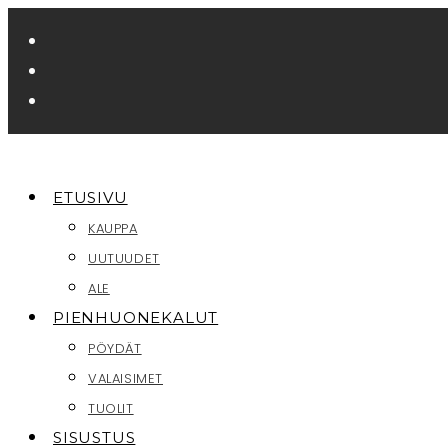
Siirry
suoraan
sisältöön
ETUSIVU
KAUPPA
UUTUUDET
ALE
PIENHUONEKALUT
PÖYDÄT
VALAISIMET
TUOLIT
SISUSTUS