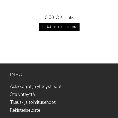
6,50
€
Sis. alv.
LISÄÄ OSTOSKORIIN
INFO
Aukioloajat ja yhteystiedot
Ota yhteyttä
Tilaus- ja toimitusehdot
Rekisteriseloste