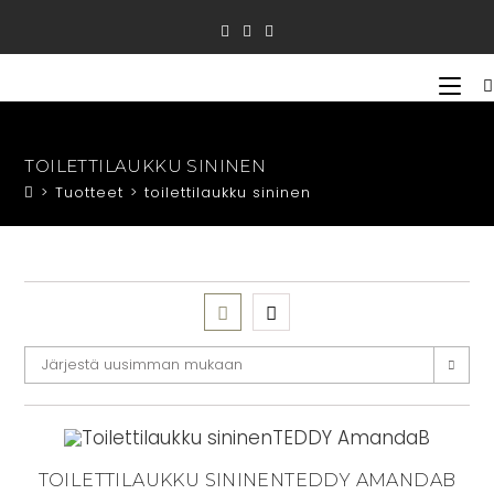
Siirry
suoraan
sisältöön
TOILETTILAUKKU SININEN
>
Tuotteet
>
toilettilaukku sininen
Järjestä uusimman mukaan
TOILETTILAUKKU SININENTEDDY AMANDAB