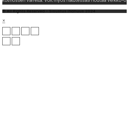
kolmostien varrella. Voit myös halutessasi noutaa verkko-
© All Rights Reserved - Sisustus Ihanuus 2024
×