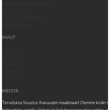
Aukioloajat ja yhteystiedot
Ota yhteyttä
Tilaus- ja toimitusehdot
Rekisteriseloste
SIVUT
Etusivu
Uutuudet
Kauppa
Cafe Sammi
MEISTÄ
Tervetuloa Sisustus Ihanuuden maailmaan! Olemme kodin sis