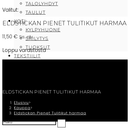
TALOLYHDYT
Valitut:
TAULUT
KOTI
ELDSTICKAN PIENET TULITIKUT HARMAA
KYLPYHUONE
11,50
€
Sis. alv.
SÄILYTYS
TUOKSUT
Loppu varastosta
TEKSTIILIT
PEITTEET
PYYHKEET
TYYNYT
CAFE SAMMI
ELDSTICKAN PIENET TULITIKUT HARMAA
TILAUKSEN PERUUTUS/OTA YHTEYTTÄ
Etusivu
>
Kauppa
>
OSTOSKORI
Eldstickan Pienet Tulitikut harmaa