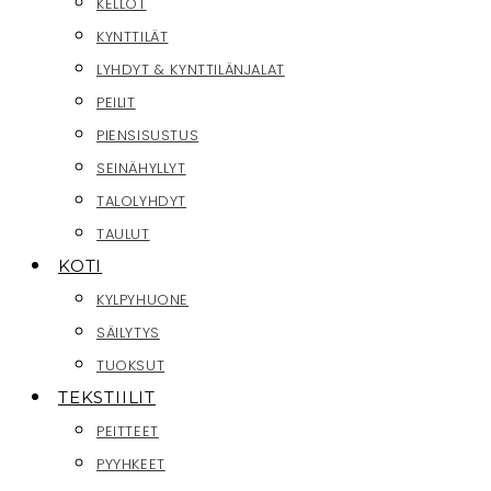
KELLOT
KYNTTILÄT
LYHDYT & KYNTTILÄNJALAT
PEILIT
PIENSISUSTUS
SEINÄHYLLYT
TALOLYHDYT
TAULUT
KOTI
KYLPYHUONE
SÄILYTYS
TUOKSUT
TEKSTIILIT
PEITTEET
PYYHKEET