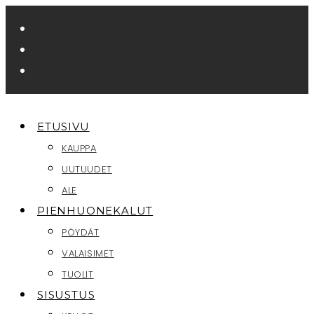
Siirry
suoraan
sisältöön
ETUSIVU
KAUPPA
UUTUUDET
ALE
PIENHUONEKALUT
PÖYDÄT
VALAISIMET
TUOLIT
SISUSTUS