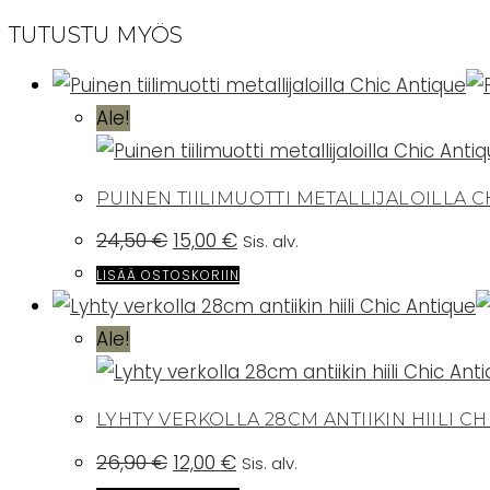
TUTUSTU MYÖS
Ale!
PUINEN TIILIMUOTTI METALLIJALOILLA C
Alkuperäinen
Nykyinen
24,50
€
15,00
€
Sis. alv.
hinta
hinta
oli:
on:
LISÄÄ OSTOSKORIIN
24,50 €.
15,00 €.
Ale!
LYHTY VERKOLLA 28CM ANTIIKIN HIILI C
Alkuperäinen
Nykyinen
26,90
€
12,00
€
Sis. alv.
hinta
hinta