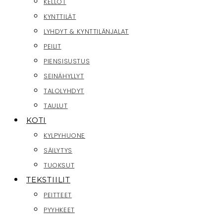
KELLOT
KYNTTILÄT
LYHDYT & KYNTTILÄNJALAT
PEILIT
PIENSISUSTUS
SEINÄHYLLYT
TALOLYHDYT
TAULUT
KOTI
KYLPYHUONE
SÄILYTYS
TUOKSUT
TEKSTIILIT
PEITTEET
PYYHKEET