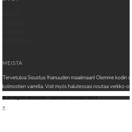
Etusivu
Uutuudet
Kauppa
Cafe Sammi
MEISTÄ
Tervetuloa Sisustus Ihanuuden maailmaan! Olemme kodin sis
kolmostien varrella. Voit myös halutessasi noutaa verkko-
© All Rights Reserved - Sisustus Ihanuus 2024
×