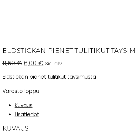
ELDSTICKAN PIENET TULITIKUT TÄYSI
Alkuperäinen
Nykyinen
11,50
€
6,00
€
Sis. alv.
hinta
hinta
oli:
on:
Eldstickan pienet tulitikut täysimusta
11,50 €.
6,00 €.
Varasto loppu
Kuvaus
Lisätiedot
KUVAUS