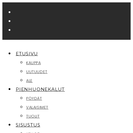
Siirry
suoraan
sisältöön
ETUSIVU
KAUPPA
UUTUUDET
ALE
PIENHUONEKALUT
PÖYDÄT
VALAISIMET
TUOLIT
SISUSTUS