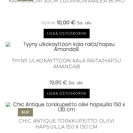
KANGASKORI 30CM LUONNONVAALEA BOHO
Alkuperäinen
10,00
€
Nykyinen
32,10
€
Sis. alv.
hinta
hinta
oli:
on:
LISÄÄ OSTOSKORIIN
32,10 €.
10,00 €.
TYYNY ULKOKÄYTTÖÖN KALA RAITA/HAPSU
AMANDAB
19,80
€
Sis. alv.
LISÄÄ OSTOSKORIIN
ALE!
CHIC ANTIQUE TORKKUPEITTO OLIIVI
HAPSUILLA 150 X 130 CM