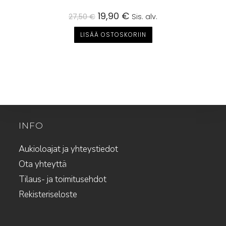
Alkuperäinen
19,90
€
Nykyinen
27,50
€
Sis. alv.
hinta
hinta
oli:
on:
LISÄÄ OSTOSKORIIN
27,50 €.
19,90 €.
INFO
Aukioloajat ja yhteystiedot
Ota yhteyttä
Tilaus- ja toimitusehdot
Rekisteriseloste