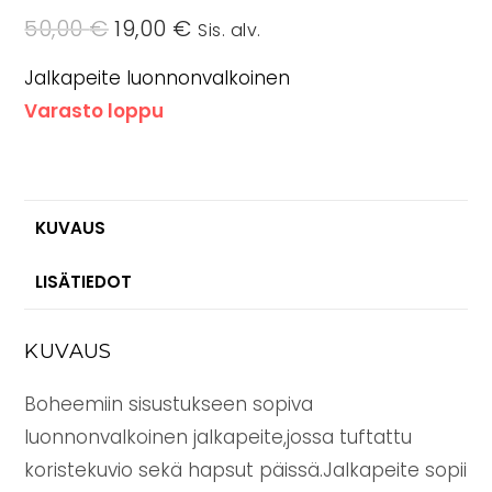
50,00
€
Alkuperäinen
19,00
€
Nykyinen
Sis. alv.
hinta
hinta
oli:
on:
50,00 €.
19,00 €.
Jalkapeite luonnonvalkoinen
Varasto loppu
KUVAUS
LISÄTIEDOT
KUVAUS
Boheemiin sisustukseen sopiva
luonnonvalkoinen jalkapeite,jossa tuftattu
koristekuvio sekä hapsut päissä.Jalkapeite sopii