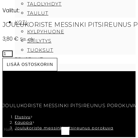
TALOLYHDYT
Valitut:
TAULUT
KOTI
JOULUKORISTE MESSINKI PITSIREUNUS
KYLPYHUONE
3,80
€
Sis. alv.
SÄILYTYS
TUOKSUT
Joulukoriste
TEKSTIILIT
messinki
LISÄÄ OSTOSKORIIN
PEITTEET
pitsireunus
PYYHKEET
porokuva
TYYNYT
määrä
CAFE SAMMI
TILAUKSEN PERUUTUS/OTA YHTEYTTÄ
JOULUKORISTE MESSINKI PITSIREUNUS POROKUVA
OSTOSKORI
Etusivu
>
Kauppa
>
Joulukoriste messinki pitsireunus porokuva