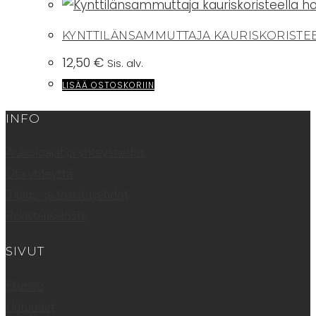
KYNTTILÄNSAMMUTTAJA KAURISKORISTE
12,50
€
Sis. alv.
LISÄÄ OSTOSKORIIN
INFO
Aukioloajat ja yhteystiedot
Ota yhteyttä
Tilaus- ja toimitusehdot
Rekisteriseloste
SIVUT
Etusivu
Uutuudet