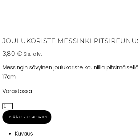
JOULUKORISTE MESSINKI PITSIREUN
3,80
€
Sis. alv.
Messingin sävyinen joulukoriste kauniilla pitsimäisell
17cm.
Varastossa
Joulukoriste
messinki
LISÄÄ OSTOSKORIIN
pitsireunus
porokuva
Kuvaus