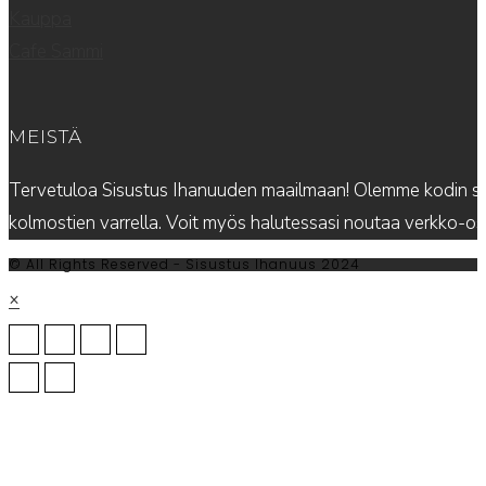
Kauppa
Cafe Sammi
MEISTÄ
Tervetuloa Sisustus Ihanuuden maailmaan! Olemme kodin sis
kolmostien varrella. Voit myös halutessasi noutaa verkko-
© All Rights Reserved - Sisustus Ihanuus 2024
×