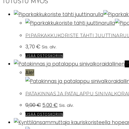
TUTUSTU MYÖS
PIPARKAKKUKORISTE TÄHTI JUUTTINARU
3,70
€
Sis. alv.
LISÄÄ OSTOSKORIIN
P
Ale!
PATAKINNAS JA PATALAPPU SINIVALKOR
Alkuperäinen
Nykyinen
9,90
€
5,00
€
Sis. alv.
hinta
hinta
oli:
on:
LISÄÄ OSTOSKORIIN
9,90 €.
5,00 €.