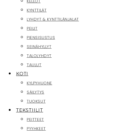
KELLOT
KYNTTILÄT
LYHDYT & KYNTTILÄNJALAT
PEILIT
PIENSISUSTUS
SEINÄHYLLYT
TALOLYHDYT
TAULUT
KOTI
KYLPYHUONE
SÄILYTYS
TUOKSUT
TEKSTIILIT
PEITTEET
PYYHKEET