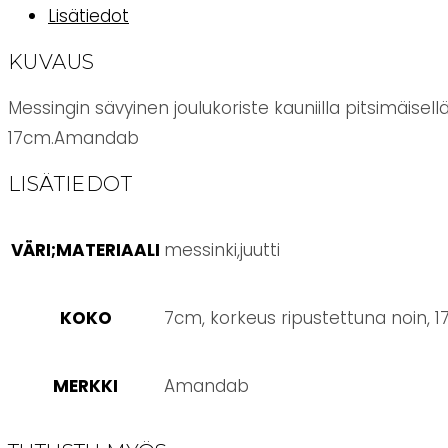
määrä
Lisätiedot
KUVAUS
Messingin sävyinen joulukoriste kauniilla pitsimäisell
17cm.Amandab
LISÄTIEDOT
VÄRI;MATERIAALI
messinki,juutti
KOKO
7cm, korkeus ripustettuna noin, 1
MERKKI
Amandab