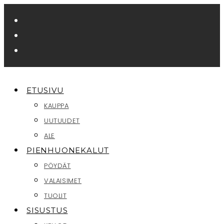
Siirry
suoraan
sisältöön
ETUSIVU
KAUPPA
UUTUUDET
ALE
PIENHUONEKALUT
PÖYDÄT
VALAISIMET
TUOLIT
SISUSTUS