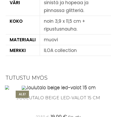
VÄRI
sinistä ja hopeaa ja
pinnassa glitteriä.
KOKO
noin 3,9 x 11,5 cm +
ripustusnauha.
MATERIAALI
muovi
MERKKI
ILOA collection
TUTUSTU MYÖS
ALE!
JOULUTALO BEIGE LED-VALOT 15 CM
Alkuperäinen
19,00
€
Nykyinen