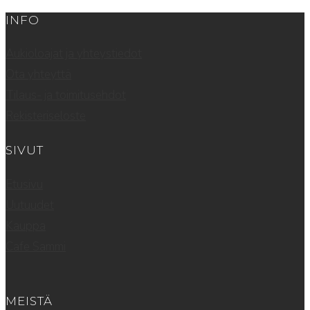
INFO
Aukioloajat ja yhteystiedot
Ota yhteyttä
Tilaus- ja toimitusehdot
Rekisteriseloste
SIVUT
Etusivu
Uutuudet
Kauppa
Cafe Sammi
MEISTÄ