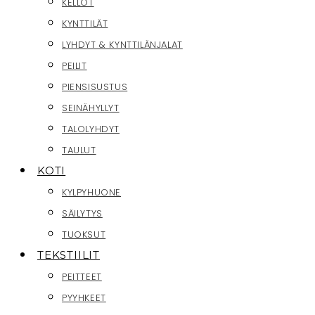
KELLOT
KYNTTILÄT
LYHDYT & KYNTTILÄNJALAT
PEILIT
PIENSISUSTUS
SEINÄHYLLYT
TALOLYHDYT
TAULUT
KOTI
KYLPYHUONE
SÄILYTYS
TUOKSUT
TEKSTIILIT
PEITTEET
PYYHKEET