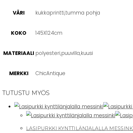
VÄRI
kukkaprintti,tumma pohja
KOKO
145X124cm
MATERIAALI
polyesteri,puuvilla,kuusi
MERKKI
ChicAntique
TUTUSTU MYÖS
LASIPURKKI KYNTTILÄNJALALLA MESSINK