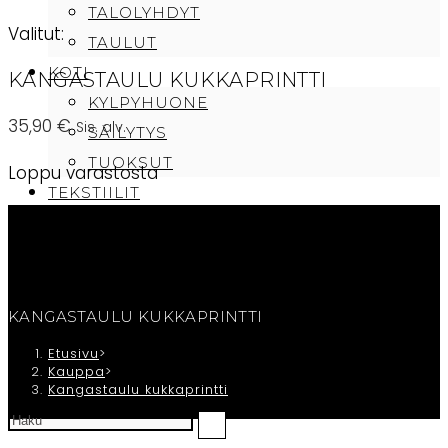
TALOLYHDYT
Valitut:
TAULUT
KOTI
KANGASTAULU KUKKAPRINTTI
KYLPYHUONE
35,90
€
Sis. alv.
SÄILYTYS
TUOKSUT
Loppu varastosta
TEKSTIILIT
PEITTEET
PYYHKEET
TYYNYT
CAFE SAMMI
KANGASTAULU KUKKAPRINTTI
TILAUKSEN PERUUTUS/OTA YHTEYTTÄ
Etusivu
>
Kauppa
>
OSTOSKORI
Kangastaulu kukkaprintti