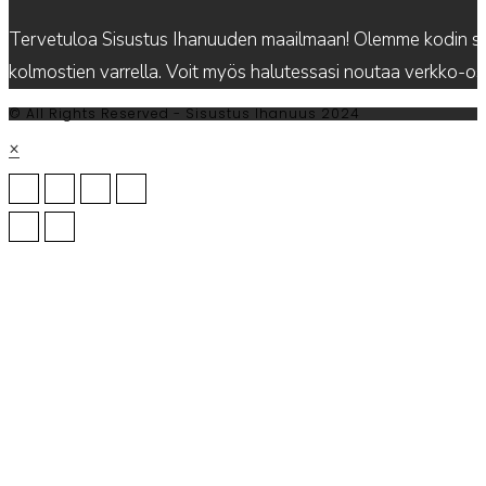
Tervetuloa Sisustus Ihanuuden maailmaan! Olemme kodin sis
kolmostien varrella. Voit myös halutessasi noutaa verkko-
© All Rights Reserved - Sisustus Ihanuus 2024
×