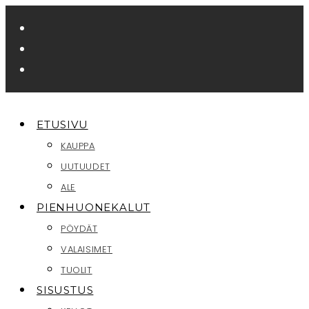
Siirry
suoraan
sisältöön
ETUSIVU
KAUPPA
UUTUUDET
ALE
PIENHUONEKALUT
PÖYDÄT
VALAISIMET
TUOLIT
SISUSTUS