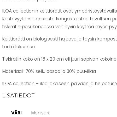
ILOA collectionin keittiörätit ovat ympäristöystäväl
Kestävyytensä ansiosta kangas kestää tavallisen pe
tiskirätin pesukoneessa voit hyvin käyttää myös pyyk
Keittiörätti on biologisesti hajoava ja täysin kompos
tarkoituksensa.
Tiskirätin koko on 18 x 20 cm eli juuri sopivan kokoi
Materiaali: 70% selluloosaa ja 30% puuvillaa
ILOA collection – iloa jokaiseen päivään ja helpotus
LISÄTIEDOT
VÄRI
Moniväri