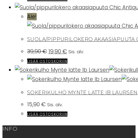
Ale!
SUOLA/PIPPURILOKERO AKAASIAPUUTA 
Alkuperäinen
Nykyinen
39,90
€
19,90
€
Sis. alv.
hinta
hinta
oli:
on:
LISÄÄ OSTOSKORIIN
39,90 €.
19,90 €.
SOKERIKULHO MYNTE LATTE IB LAURSEN
15,90
€
Sis. alv.
LISÄÄ OSTOSKORIIN
INFO