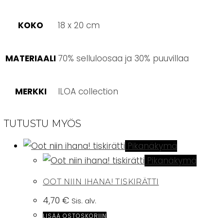
KOKO
18 x 20 cm
MATERIAALI
70% selluloosaa ja 30% puuvillaa
MERKKI
ILOA collection
TUTUSTU MYÖS
Pikanäkymä
Pikanäkymä
OOT NIIN IHANA! TISKIRÄTTI
4,70
€
Sis. alv.
LISÄÄ OSTOSKORIIN