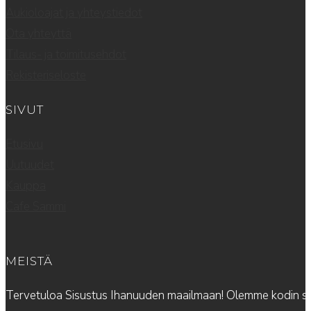
Aukioloajat ja yhteystiedot
Ota yhteyttä
Tilaus- ja toimitusehdot
Rekisteriseloste
SIVUT
Etusivu
Uutuudet
Kauppa
Cafe Sammi
MEISTÄ
Tervetuloa Sisustus Ihanuuden maailmaan! Olemme kodin sis