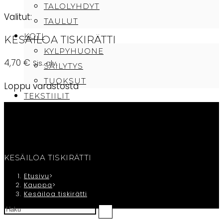
TALOLYHDYT
Valitut:
TAULUT
KOTI
KESÄILOA TISKIRÄTTI
KYLPYHUONE
4,70
€
Sis. alv.
SÄILYTYS
TUOKSUT
Loppu varastosta
TEKSTIILIT
PEITTEET
PYYHKEET
TYYNYT
CAFE SAMMI
KESÄILOA TISKIRÄTTI
TILAUKSEN PERUUTUS/OTA YHTEYTTÄ
Etusivu
>
Kauppa
>
OSTOSKORI
Kesäiloa tiskirätti