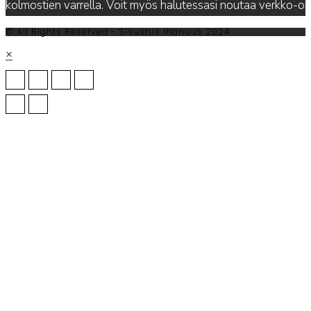
kolmostien varrella. Voit myös halutessasi noutaa verkko-
© All Rights Reserved - Sisustus Ihanuus 2024
×