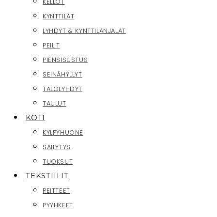
KELLOT
KYNTTILÄT
LYHDYT & KYNTTILÄNJALAT
PEILIT
PIENSISUSTUS
SEINÄHYLLYT
TALOLYHDYT
TAULUT
KOTI
KYLPYHUONE
SÄILYTYS
TUOKSUT
TEKSTIILIT
PEITTEET
PYYHKEET