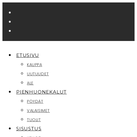
Siirry
suoraan
sisältöön
ETUSIVU
KAUPPA
UUTUUDET
ALE
PIENHUONEKALUT
PÖYDÄT
VALAISIMET
TUOLIT
SISUSTUS