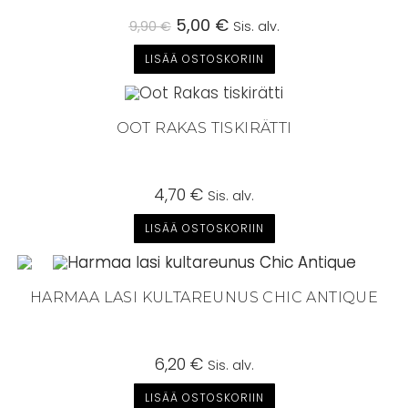
Alkuperäinen
5,00
€
Nykyinen
9,90
€
Sis. alv.
hinta
hinta
oli:
on:
LISÄÄ OSTOSKORIIN
9,90 €.
5,00 €.
OOT RAKAS TISKIRÄTTI
4,70
€
Sis. alv.
LISÄÄ OSTOSKORIIN
HARMAA LASI KULTAREUNUS CHIC ANTIQUE
6,20
€
Sis. alv.
LISÄÄ OSTOSKORIIN