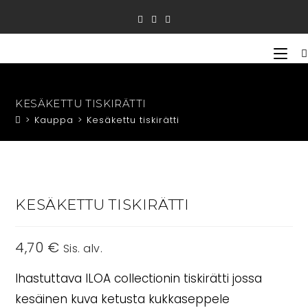
Siirry
suoraan
sisältöön
KESÄKETTU TISKIRÄTTI
>
Kauppa
>
Kesäkettu tiskirätti
KESÄKETTU TISKIRÄTTI
4,70
€
Sis. alv.
Ihastuttava ILOA collectionin tiskirätti jossa
kesäinen kuva ketusta kukkaseppele