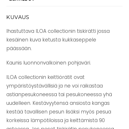
KUVAUS
Ihastuttava ILOA collectionin tiskirätti jossa
kesäinen kuva ketusta kukkaseppele
päässään.
Kaunis luonnonvalkoinen pohjaväri.
ILOA collectionin keittiörätit ovat
ympäristöystävällisiä ja ne voi raikastaa
astianpesukoneessa tai pesukoneessa yhä
uudelleen. Kestävyytensä ansiosta kangas
kestää tavallisen pesun lisäksi myös pesua
korkeissa lämpötiloissa ja keittämistä 90
asteessa. Jos peset tiskirätin pesukoneessa