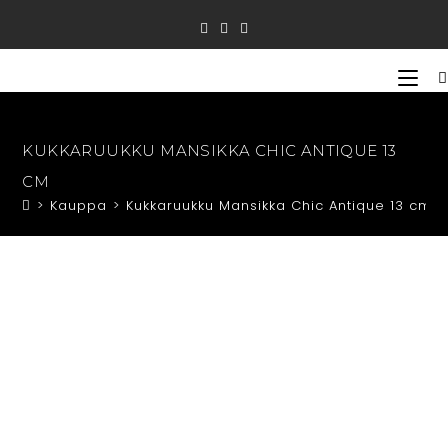
Siirry
suoraan
sisältöön
KUKKARUUKKU MANSIKKA CHIC ANTIQUE 13
CM
>
Kauppa
>
Kukkaruukku Mansikka Chic Antique 13 cm