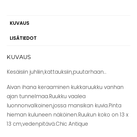
Antique
13
cm
KUVAUS
määrä
LISÄTIEDOT
KUVAUS
Kesäisiin juhliin,kattauksiin,puutarhaan…
Aivan ihana keraaminen kukkaruukku vanhan
ajan tunnelmaa.Ruukku vaalea
luonnonvalkoinen,jossa mansikan kuvia.Pinta
hieman kuluneen näköinen.Ruukun koko on 13 x
13 cm,vedenpitävä.Chic Antique