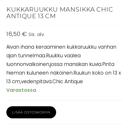
KUKKARUUKKU MANSIKKA CHIC
ANTIQUE 13 CM
16,50
€
Sis. alv.
Aivan ihana keraaminen kukkaruukku vanhan
ajan tunnelmaa.Ruukku vaalea
luonnonvalkoinen,jossa mansikan kuvia.Pinta
hieman kuluneen näköinen.Ruukun koko on 13 x
13 cm,vedenpitävä.Chic Antique
Varastossa
Kukkaruukku
LISÄÄ OSTOSKORIIN
Mansikka
Chic