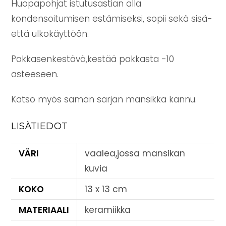
Huopapohjat istutusastian alla
kondensoitumisen estämiseksi, sopii sekä sisä-
että ulkokäyttöön.
Pakkasenkestävä,kestää pakkasta -10
asteeseen.
Katso myös saman sarjan mansikka kannu.
LISÄTIEDOT
VÄRI
vaalea,jossa mansikan
kuvia
KOKO
13 x 13 cm
MATERIAALI
keramiikka