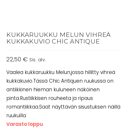
KUKKARUUKKU MELUN VIHREÄ
KUKKAKUVIO CHIC ANTIQUE
22,50
€
Sis. alv.
Vaalea kukkaruukku Melun,jossa hillitty vihreä
kukkakuvio.Tässä Chic Antiquen ruukussa on
antiikkinen hieman kuluneen näköinen
pinta.Rustiikkisen rouheeta ja ripaus
romantiikkaa.Saat näyttävän sisustuksen näillä
ruukuilla
Varasto loppu