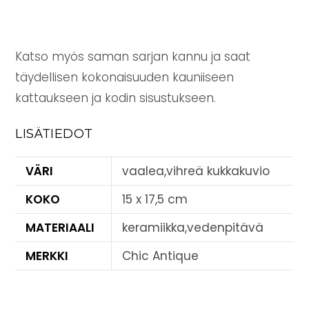
Katso myös saman sarjan kannu ja saat
täydellisen kokonaisuuden kauniiseen
kattaukseen ja kodin sisustukseen.
LISÄTIEDOT
VÄRI
vaalea,vihreä kukkakuvio
KOKO
15 x 17,5 cm
MATERIAALI
keramiikka,vedenpitävä
MERKKI
Chic Antique