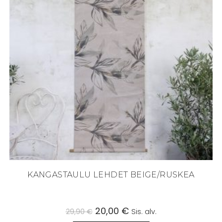
KANGASTAULU LEHDET BEIGE/RUSKEA
Alkuperäinen
20,00
€
Nykyinen
29,90
€
Sis. alv.
hinta
hinta