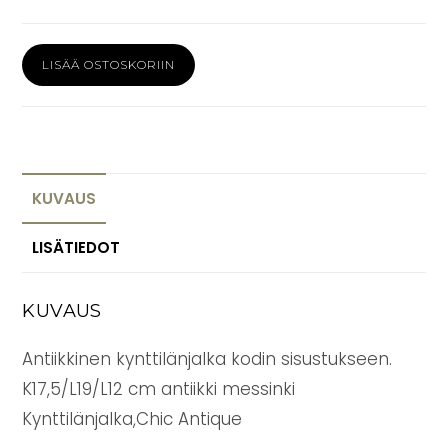
Kynttilänjalka
LISÄÄ OSTOSKORIIN
antiikin
messinki
Chic
Antique
määrä
KUVAUS
LISÄTIEDOT
KUVAUS
Antiikkinen kynttilänjalka kodin sisustukseen.
K17,5/L19/L12 cm antiikki messinki
Kynttilänjalka,Chic Antique