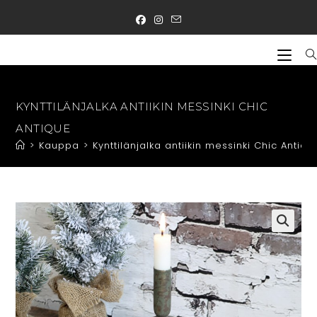
Siirry
suoraan
sisältöön
KYNTTILÄNJALKA ANTIIKIN MESSINKI CHIC
ANTIQUE
>
Kauppa
>
Kynttilänjalka antiikin messinki Chic Antiqu
🔍