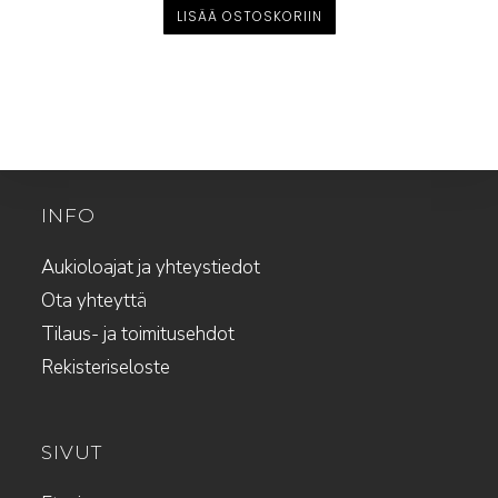
oli:
on:
LISÄÄ OSTOSKORIIN
29,90 €.
20,00 €.
INFO
Aukioloajat ja yhteystiedot
Ota yhteyttä
Tilaus- ja toimitusehdot
Rekisteriseloste
SIVUT