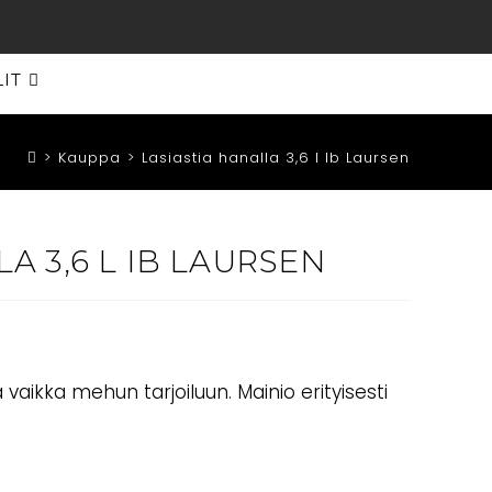
LIT
>
Kauppa
>
Lasiastia hanalla 3,6 l Ib Laursen
A 3,6 L IB LAURSEN
vaikka mehun tarjoiluun. Mainio erityisesti