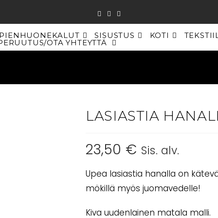
PIENHUONEKALUT
SISUSTUS
KOTI
TEKSTII
PERUUTUS/OTA YHTEYTTÄ
TOGGLE
WEBSITE
SEARCH
LASIASTIA HANALL
23,50
€
Sis. alv.
Upea lasiastia hanalla on kätevä 
mökillä myös juomavedelle!
Kiva uudenlainen matala malli.