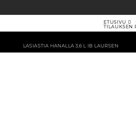
Siirry
suoraan
sisältöön
ETUSIVU
TILAUKSEN 
LASIASTIA HANALLA 3,6 L IB LAURSEN