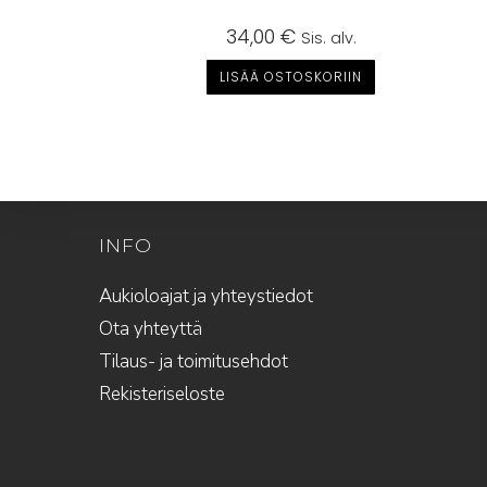
34,00
€
Sis. alv.
LISÄÄ OSTOSKORIIN
INFO
Aukioloajat ja yhteystiedot
Ota yhteyttä
Tilaus- ja toimitusehdot
Rekisteriseloste