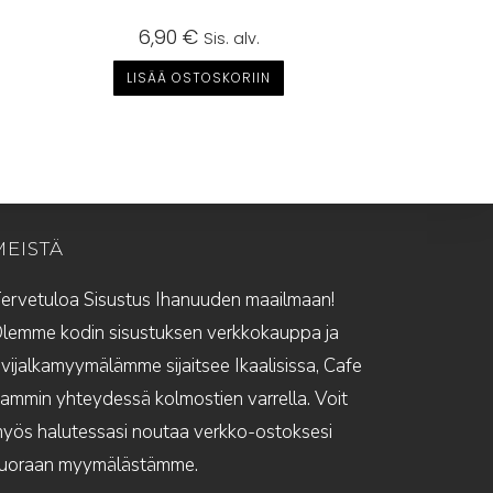
6,90
€
Sis. alv.
LISÄÄ OSTOSKORIIN
MEISTÄ
ervetuloa Sisustus Ihanuuden maailmaan!
lemme kodin sisustuksen verkkokauppa ja
ivijalkamyymälämme sijaitsee Ikaalisissa, Cafe
ammin yhteydessä kolmostien varrella. Voit
yös halutessasi noutaa verkko-ostoksesi
uoraan myymälästämme.