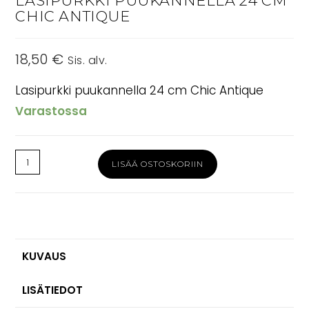
LASIPURKKI PUUKANNELLA 24 CM
CHIC ANTIQUE
18,50
€
Sis. alv.
Lasipurkki puukannella 24 cm Chic Antique
Varastossa
Lasipurkki
LISÄÄ OSTOSKORIIN
puukannella
24
cm
Chic
Antique
KUVAUS
määrä
LISÄTIEDOT