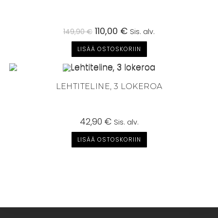
Alkuperäinen
110,00
€
Nykyinen
149,90
€
Sis. alv.
hinta
hinta
oli:
on:
LISÄÄ OSTOSKORIIN
149,90 €.
110,00 €.
LEHTITELINE, 3 LOKEROA
42,90
€
Sis. alv.
LISÄÄ OSTOSKORIIN