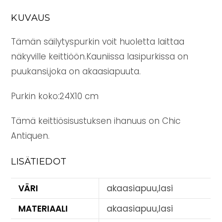
KUVAUS
Tämän säilytyspurkin voit huoletta laittaa
näkyville keittiöön.Kauniissa lasipurkissa on
puukansi,joka on akaasiapuuta.
Purkin koko:24X10 cm
Tämä keittiösisustuksen ihanuus on Chic
Antiquen.
LISÄTIEDOT
VÄRI
akaasiapuu,lasi
MATERIAALI
akaasiapuu,lasi