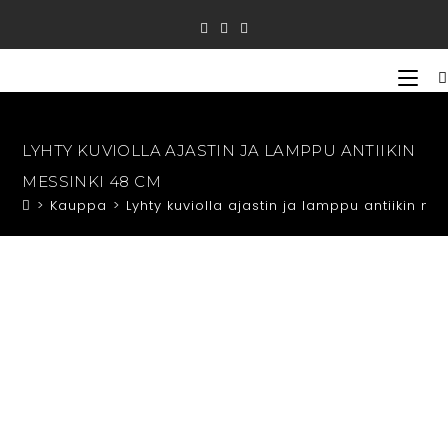
Siirry
suoraan
sisältöön
LYHTY KUVIOLLA AJASTIN JA LAMPPU ANTIIKIN
MESSINKI 48 CM
>
Kauppa
>
Lyhty kuviolla ajastin ja lamppu antiikin m