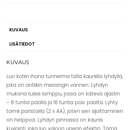
ajastin
ja
lamppu
antiikin
KUVAUS
messinki
48
LISÄTIEDOT
cm
määrä
KUVAUS
Luo kotiin ihana tunnelma tällä kauniilla lyhdyllä,
joka on antiikin messingin värinen. Lyhdyn
mukana tulee lamppu, jossa on kätevä ajastin
– 8 tuntia päällä ja 16 tuntia pois päältä. Lyhty
toimii paristoilla (2 x AA), joten sen sijoittaminen
on helppoa. Lyhdyn pinnassa on kaunis
kuviointi, joka luo valoon upean efektin .Tämä