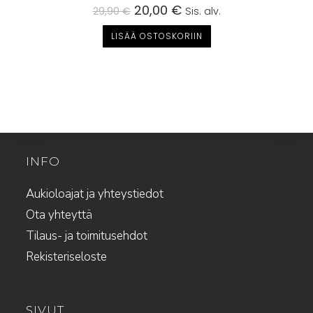
Alkuperäinen
20,00
€
Nykyinen
29,90
€
Sis. alv.
hinta
hinta
oli:
on:
LISÄÄ OSTOSKORIIN
29,90 €.
20,00 €.
INFO
Aukioloajat ja yhteystiedot
Ota yhteyttä
Tilaus- ja toimitusehdot
Rekisteriseloste
SIVUT