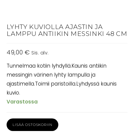
LYHTY KUVIOLLA AJASTIN JA
LAMPPU ANTIIKIN MESSINKI 48 CM
49,00
€
Sis. alv.
Tunnelmaa kotiin lyhdyllä.Kaunis antiikin
messingin värinen lyhty lampulla ja
ajastimella.Toimii paristoilla.Lyhdyssä kaunis
kuvio.
Varastossa
Lyhty
LISÄÄ OSTOSKORIIN
kuviolla