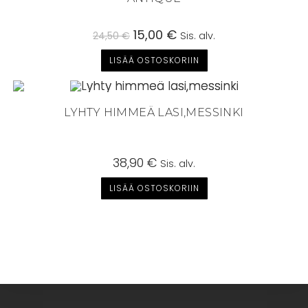
Alkuperäinen
15,00
€
Nykyinen
24,50
€
Sis. alv.
hinta
hinta
oli:
on:
LISÄÄ OSTOSKORIIN
24,50 €.
15,00 €.
LYHTY HIMMEÄ LASI,MESSINKI
38,90
€
Sis. alv.
LISÄÄ OSTOSKORIIN