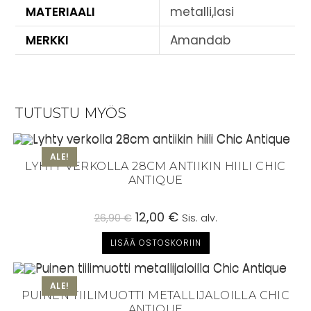
MATERIAALI
metalli,lasi
MERKKI
Amandab
TUTUSTU MYÖS
ALE!
LYHTY VERKOLLA 28CM ANTIIKIN HIILI CHIC
ANTIQUE
Alkuperäinen
12,00
€
Nykyinen
26,90
€
Sis. alv.
hinta
hinta
oli:
on:
LISÄÄ OSTOSKORIIN
26,90 €.
12,00 €.
ALE!
PUINEN TIILIMUOTTI METALLIJALOILLA CHIC
ANTIQUE