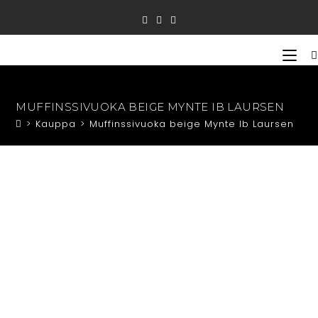
Siirry
suoraan
sisältöön
MUFFINSSIVUOKA BEIGE MYNTE IB LAURSEN
>
Kauppa
>
Muffinssivuoka beige Mynte Ib Laursen