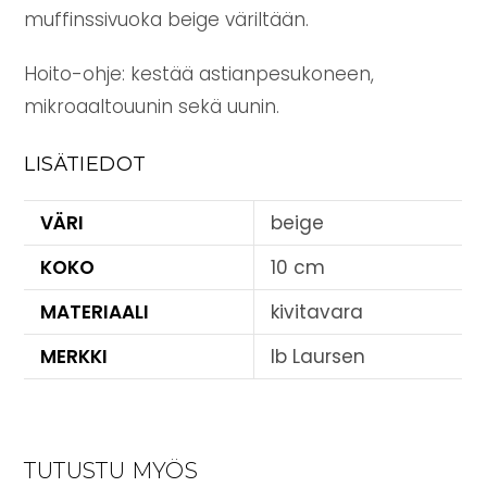
muffinssivuoka beige väriltään.
Hoito-ohje: kestää astianpesukoneen,
mikroaaltouunin sekä uunin.
LISÄTIEDOT
VÄRI
beige
KOKO
10 cm
MATERIAALI
kivitavara
MERKKI
Ib Laursen
TUTUSTU MYÖS