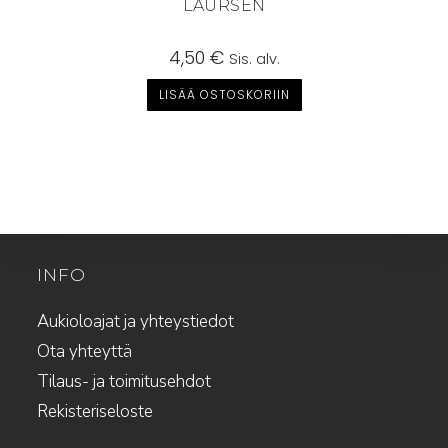
LAURSEN
4,50
€
Sis. alv.
LISÄÄ OSTOSKORIIN
INFO
Aukioloajat ja yhteystiedot
Ota yhteyttä
Tilaus- ja toimitusehdot
Rekisteriseloste