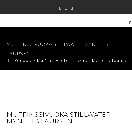
Siirry
suoraan
sisältöön
MUFFINSSIVUOKA STILLWATER MYNTE IB
LAURSEN
>
Kauppa
>
Muffinssivuoka stillwater Mynte Ib Laursen
MUFFINSSIVUOKA STILLWATER
MYNTE IB LAURSEN