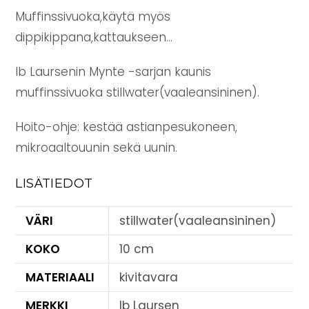
Muffinssivuoka,käytä myös
dippikippana,kattaukseen…
Ib Laursenin Mynte -sarjan kaunis
muffinssivuoka stillwater(vaaleansininen).
Hoito-ohje: kestää astianpesukoneen,
mikroaaltouunin sekä uunin.
LISÄTIEDOT
VÄRI
stillwater(vaaleansininen)
KOKO
10 cm
MATERIAALI
kivitavara
MERKKI
Ib Laursen