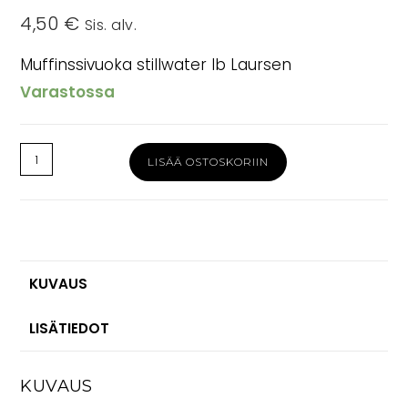
4,50
€
Sis. alv.
Muffinssivuoka stillwater Ib Laursen
Varastossa
Muffinssivuoka
LISÄÄ OSTOSKORIIN
stillwater
Mynte
Ib
Laursen
määrä
KUVAUS
LISÄTIEDOT
KUVAUS