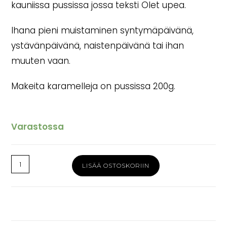
kauniissa pussissa jossa teksti Olet upea.
Ihana pieni muistaminen syntymäpäivänä,
ystävänpäivänä, naistenpäivänä tai ihan
muuten vaan.
Makeita karamelleja on pussissa 200g.
Varastossa
Olet
LISÄÄ OSTOSKORIIN
upea
vadelmakaramellit
200g
määrä