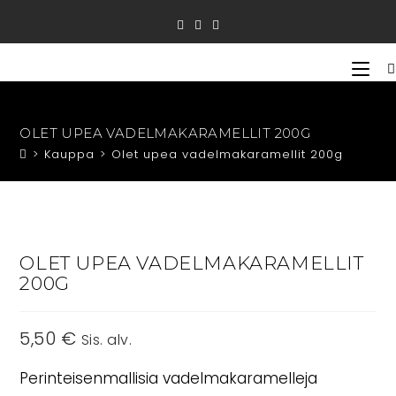
Siirry
suoraan
sisältöön
OLET UPEA VADELMAKARAMELLIT 200G
>
Kauppa
>
Olet upea vadelmakaramellit 200g
OLET UPEA VADELMAKARAMELLIT
200G
5,50
€
Sis. alv.
Perinteisenmallisia vadelmakaramelleja