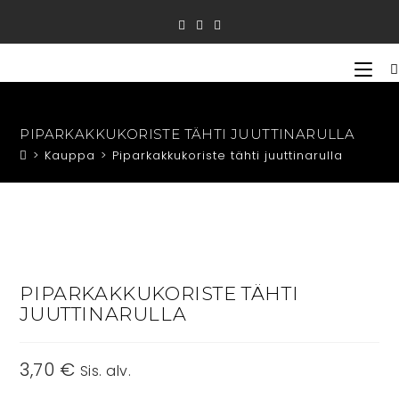
Siirry
suoraan
sisältöön
PIPARKAKKUKORISTE TÄHTI JUUTTINARULLA
>
Kauppa
>
Piparkakkukoriste tähti juuttinarulla
PIPARKAKKUKORISTE TÄHTI
JUUTTINARULLA
3,70
€
Sis. alv.