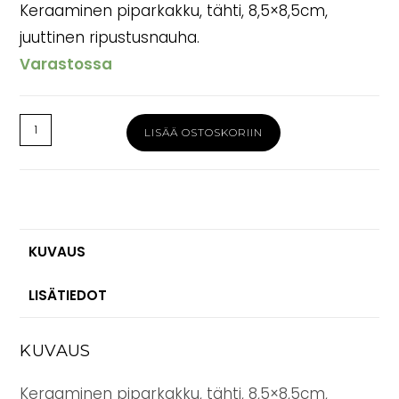
Keraaminen piparkakku, tähti, 8,5×8,5cm,
juuttinen ripustusnauha.
Varastossa
Piparkakkukoriste
LISÄÄ OSTOSKORIIN
tähti
juuttinarulla
määrä
KUVAUS
LISÄTIEDOT
KUVAUS
Keraaminen piparkakku, tähti, 8,5×8,5cm,