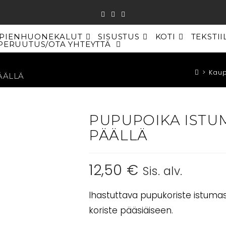
PIENHUONEKALUT
SISUSTUS
KOTI
TEKSTII
PERUUTUS/OTA YHTEYTTÄ
TOGGLE
WEBSITE
SEARCH
>
Kau
ÄÄLLÄ
PUPUPOIKA ISTU
PÄÄLLÄ
12,50
€
Sis. alv.
Ihastuttava pupukoriste istuma
koriste pääsiäiseen.