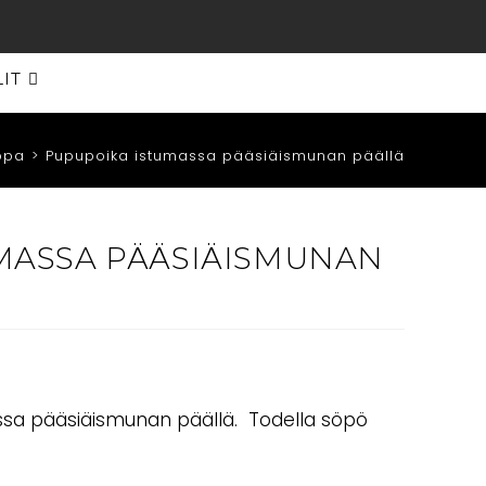
LIT
ppa
>
Pupupoika istumassa pääsiäismunan päällä
MASSA PÄÄSIÄISMUNAN
ssa pääsiäismunan päällä. Todella söpö