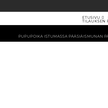
Siirry
suoraan
sisältöön
ETUSIVU
TILAUKSEN 
PUPUPOIKA ISTUMASSA PÄÄSIÄISMUNAN P