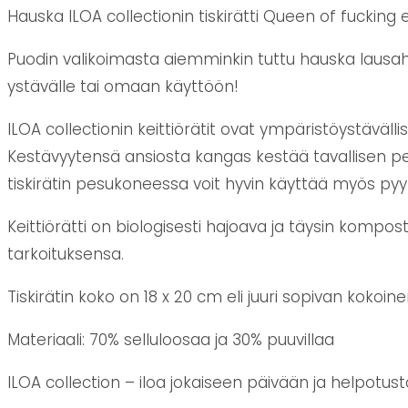
Hauska ILOA collectionin tiskirätti Queen of fucking 
Puodin valikoimasta aiemminkin tuttu hauska lausahd
ystävälle tai omaan käyttöön!
ILOA collectionin keittiörätit ovat ympäristöystäväl
Kestävyytensä ansiosta kangas kestää tavallisen pe
tiskirätin pesukoneessa voit hyvin käyttää myös pyyk
Keittiörätti on biologisesti hajoava ja täysin kompos
tarkoituksensa.
Tiskirätin koko on 18 x 20 cm eli juuri sopivan kokoi
Materiaali: 70% selluloosaa ja 30% puuvillaa
ILOA collection – iloa jokaiseen päivään ja helpotus