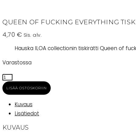
QUEEN OF FUCKING EVERYTHING TISK
4,70
€
Sis. alv.
Hauska ILOA collectionin tiskirätti Queen of fuc
Varastossa
Queen
of
LISÄÄ OSTOSKORIIN
fucking
everything
Kuvaus
tiskirätti
Lisätiedot
määrä
KUVAUS