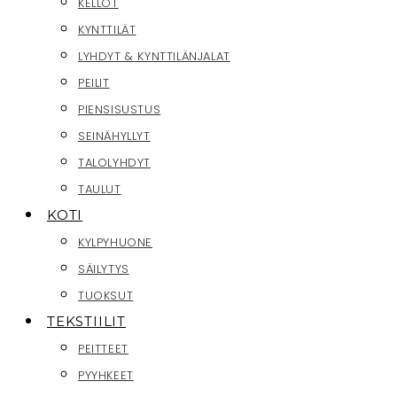
KELLOT
KYNTTILÄT
LYHDYT & KYNTTILÄNJALAT
PEILIT
PIENSISUSTUS
SEINÄHYLLYT
TALOLYHDYT
TAULUT
KOTI
KYLPYHUONE
SÄILYTYS
TUOKSUT
TEKSTIILIT
PEITTEET
PYYHKEET