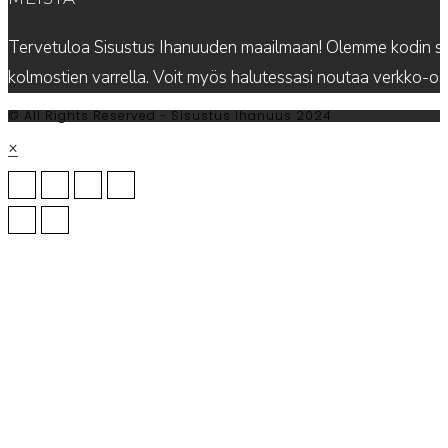
Tervetuloa Sisustus Ihanuuden maailmaan! Olemme kodin sis
kolmostien varrella. Voit myös halutessasi noutaa verkko-
© All Rights Reserved - Sisustus Ihanuus 2024
×