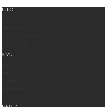
INFO
Aukioloajat ja yhteystiedot
Ota yhteyttä
Tilaus- ja toimitusehdot
Rekisteriseloste
SIVUT
Etusivu
Uutuudet
Kauppa
Cafe Sammi
MEISTÄ