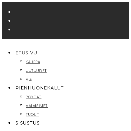
Siirry
suoraan
sisältöön
ETUSIVU
KAUPPA
UUTUUDET
ALE
PIENHUONEKALUT
PÖYDÄT
VALAISIMET
TUOLIT
SISUSTUS