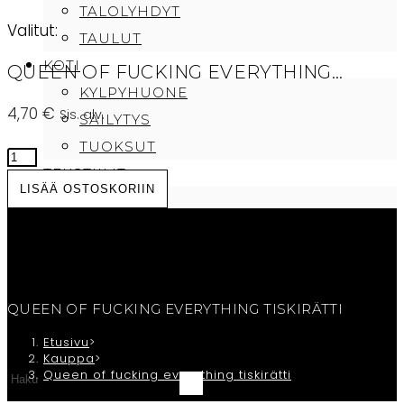
TALOLYHDYT
Valitut:
TAULUT
KOTI
QUEEN OF FUCKING EVERYTHING…
KYLPYHUONE
4,70
€
Sis. alv.
SÄILYTYS
TUOKSUT
Queen
TEKSTIILIT
of
LISÄÄ OSTOSKORIIN
PEITTEET
fucking
PYYHKEET
everything
TYYNYT
tiskirätti
CAFE SAMMI
määrä
TILAUKSEN PERUUTUS/OTA YHTEYTTÄ
QUEEN OF FUCKING EVERYTHING TISKIRÄTTI
OSTOSKORI
Etusivu
>
Kauppa
>
Queen of fucking everything tiskirätti