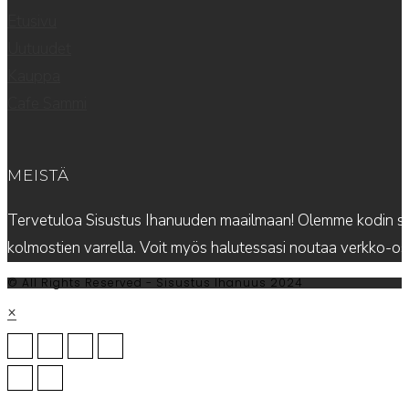
Etusivu
Uutuudet
Kauppa
Cafe Sammi
MEISTÄ
Tervetuloa Sisustus Ihanuuden maailmaan! Olemme kodin sis
kolmostien varrella. Voit myös halutessasi noutaa verkko-
© All Rights Reserved - Sisustus Ihanuus 2024
×