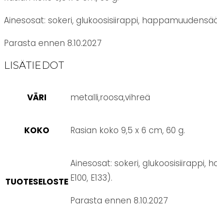
Ainesosat: sokeri, glukoosisiirappi, happamuudensää
Parasta ennen 8.10.2027
LISÄTIEDOT
VÄRI
metalli,roosa,vihreä
KOKO
Rasian koko 9,5 x 6 cm, 60 g.
Ainesosat: sokeri, glukoosisiirappi
E100, E133).
TUOTESELOSTE
Parasta ennen 8.10.2027