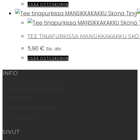
LISÄÄ OSTOSKORIIN
TEE TINAPURKISSA MANSIKKAKAKKU SKÖ
5,90
€
Sis. alv.
LISÄÄ OSTOSKORIIN
INFO
Aukioloajat ja yhteystiedot
Ota yhteyttä
Tilaus- ja toimitusehdot
Rekisteriseloste
SIVUT