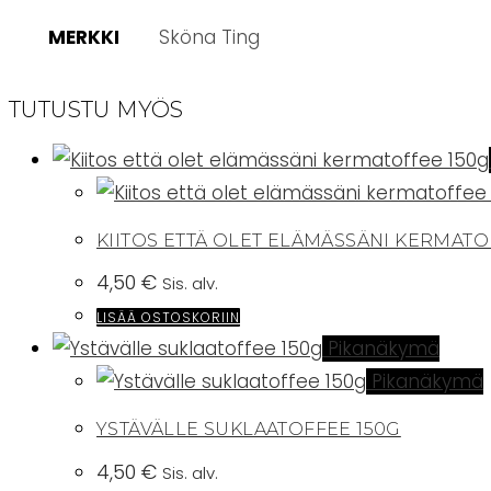
MERKKI
Sköna Ting
TUTUSTU MYÖS
KIITOS ETTÄ OLET ELÄMÄSSÄNI KERMATO
4,50
€
Sis. alv.
LISÄÄ OSTOSKORIIN
Pikanäkymä
Pikanäkymä
YSTÄVÄLLE SUKLAATOFFEE 150G
4,50
€
Sis. alv.