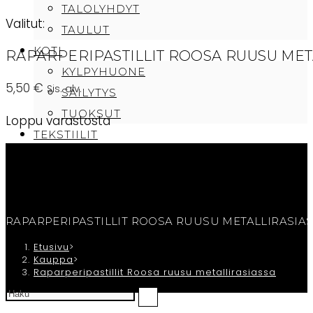
TALOLYHDYT
Valitut:
TAULUT
KOTI
RAPARPERIPASTILLIT ROOSA RUUSU MET
KYLPYHUONE
5,50
€
Sis. alv.
SÄILYTYS
TUOKSUT
Loppu varastosta
TEKSTIILIT
PEITTEET
PYYHKEET
TYYNYT
CAFE SAMMI
RAPARPERIPASTILLIT ROOSA RUUSU METALLIRASIA
TILAUKSEN PERUUTUS/OTA YHTEYTTÄ
Etusivu
>
Kauppa
>
OSTOSKORI
Raparperipastillit Roosa ruusu metallirasiassa