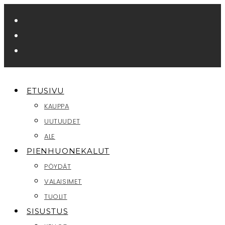
Siirry
suoraan
sisältöön
ETUSIVU
KAUPPA
UUTUUDET
ALE
PIENHUONEKALUT
PÖYDÄT
VALAISIMET
TUOLIT
SISUSTUS