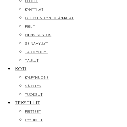
KELLOT
KYNTTILÄT
LYHDYT & KYNTTILÄNJALAT
PEILIT
PIENSISUSTUS
SEINÄHYLLYT
TALOLYHDYT
TAULUT
KOTI
KYLPYHUONE
SÄILYTYS
TUOKSUT
TEKSTIILIT
PEITTEET
PYYHKEET