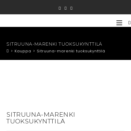
Siirry
suoraan
sisältöön
SITRUUNA-MARENKI TUOKSUKYNTTILÄ
>
Kauppa
>
Sitruuna-marenki tuoksukynttilä
SITRUUNA-MARENKI
TUOKSUKYNTTILÄ