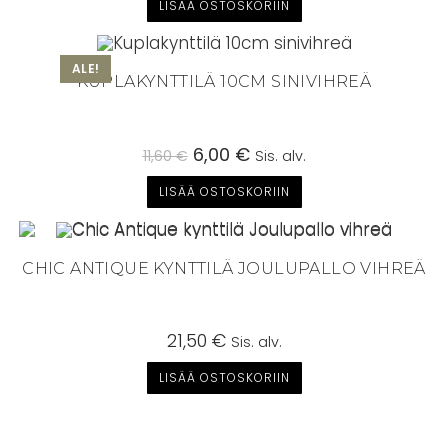
LISÄÄ OSTOSKORIIN
ALE!
KUPLAKYNTTILÄ 10CM SINIVIHREÄ
Alkuperäinen
6,00
€
Nykyinen
11,60
€
Sis. alv.
hinta
hinta
oli:
on:
LISÄÄ OSTOSKORIIN
11,60 €.
6,00 €.
CHIC ANTIQUE KYNTTILÄ JOULUPALLO VIHREÄ
21,50
€
Sis. alv.
LISÄÄ OSTOSKORIIN