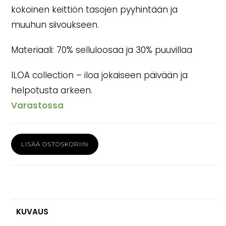
kokoinen keittiön tasojen pyyhintään ja
muuhun siivoukseen.
Materiaali: 70% selluloosaa ja 30% puuvillaa
ILOA collection – iloa jokaiseen päivään ja
helpotusta arkeen.
Varastossa
Syyskukat
LISÄÄ OSTOSKORIIN
kannolla
tiskirätti
määrä
KUVAUS