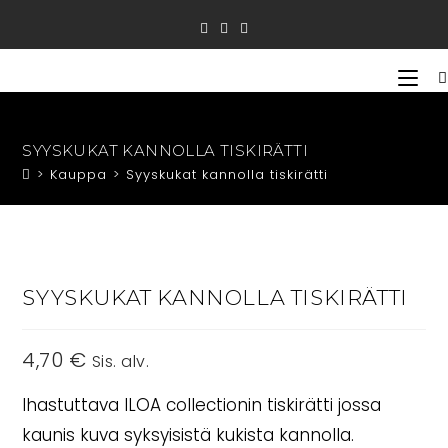
Siirry
suoraan
sisältöön
SYYSKUKAT KANNOLLA TISKIRÄTTI
>
Kauppa
>
Syyskukat kannolla tiskirätti
SYYSKUKAT KANNOLLA TISKIRÄTTI
4,70
€
Sis. alv.
Ihastuttava ILOA collectionin tiskirätti jossa
kaunis kuva syksyisistä kukista kannolla.