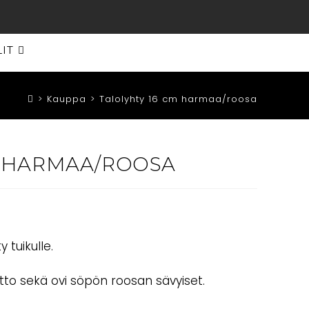
LIT
>
Kauppa
>
Talolyhty 16 cm harmaa/roosa
M HARMAA/ROOSA
 tuikulle.
tto sekä ovi söpön roosan sävyiset.