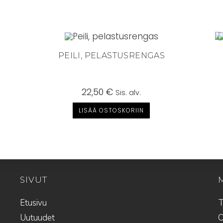
PEILI, PELASTUSRENGAS
22,50
€
Sis. alv.
LISÄÄ OSTOSKORIIN
SIVUT
Etusivu
T
Uutuudet
O