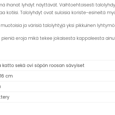
ämä ihanat lyhdyt näyttävät. Vaihtoehtoisesti talolyhdy
otiisi. Talolyhdyt ovat suloisia koriste-esineitä myös s
uotoisia ja värisiä talolyhtyjä yksi pikkuinen lyhtymök
n pieniä eroja mikä tekee jokaisesta kappaleesta ainu
 katto sekä ovi söpön roosan sävyiset
x 16 cm
a
ttery