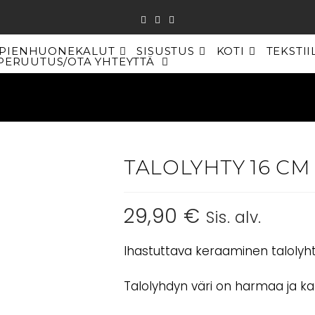
PIENHUONEKALUT
SISUSTUS
KOTI
TEKSTII
PERUUTUS/OTA YHTEYTTÄ
TOGGLE
WEBSITE
SEARCH
TALOLYHTY 16 C
29,90
€
Sis. alv.
Ihastuttava keraaminen talolyhty
Talolyhdyn väri on harmaa ja ka