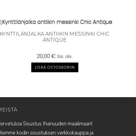
KYNTTILÄNJALKA ANTIIKIN MESSINKI CHIC
ANTIQUE
20,00
€
Sis. alv.
LISÄÄ OSTOSKORIIN
MEISTÄ
ervetuloa Sisustus Ihanuuden maailmaan!
lemme kodin sisustuksen verkkokauppa ja