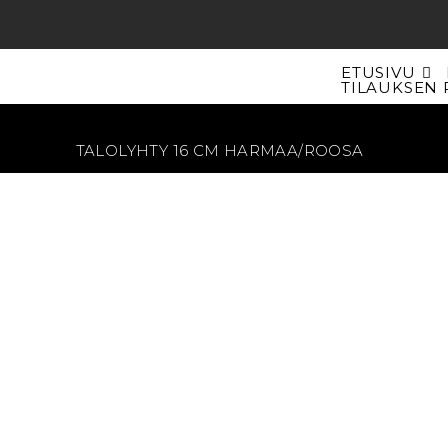
Siirry
suoraan
sisältöön
ETUSIVU
TILAUKSEN 
TALOLYHTY 16 CM HARMAA/ROOSA