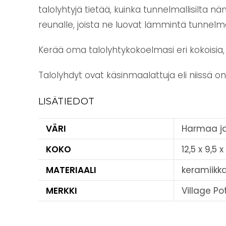
talolyhtyjä tietää, kuinka tunnelmallisilta n
reunalle, joista ne luovat lämmintä tunnelmaa k
Kerää oma talolyhtykokoelmasi eri kokoisia, m
Talolyhdyt ovat käsinmaalattuja eli niissä o
LISÄTIEDOT
VÄRI
Harmaa ja
KOKO
12,5 x 9,5 
MATERIAALI
keramiikk
MERKKI
Village Po