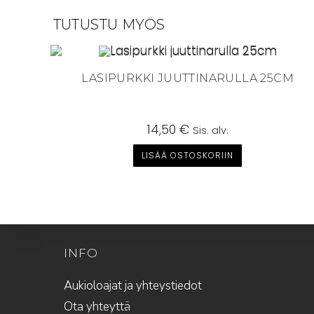
TUTUSTU MYÖS
LASIPURKKI JUUTTINARULLA 25CM
14,50
€
Sis. alv.
LISÄÄ OSTOSKORIIN
INFO
Aukioloajat ja yhteystiedot
Ota yhteyttä