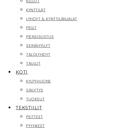
KELLOT
KYNTTILÄT
LYHDYT & KYNTTILÄNJALAT
PEILIT
PIENSISUSTUS
SEINÄHYLLYT
TALOLYHDYT
TAULUT
KOTI
KYLPYHUONE
SÄILYTYS
TUOKSUT
TEKSTIILIT
PEITTEET
PYYHKEET