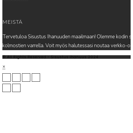
MEISTÄ
Tervetuloa Sisustus Ihanuuden maailmaan! Olemme kodin sis
kolmostien varrella. Voit myös halutessasi noutaa verkko-
© All Rights Reserved - Sisustus Ihanuus 2024
×