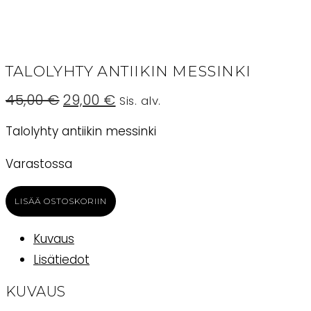
TALOLYHTY ANTIIKIN MESSINKI
Alkuperäinen
Nykyinen
45,00
€
29,00
€
Sis. alv.
hinta
hinta
oli:
on:
Talolyhty antiikin messinki
45,00 €.
29,00 €.
Varastossa
Talolyhty
LISÄÄ OSTOSKORIIN
antiikin
messinki
Kuvaus
määrä
Lisätiedot
KUVAUS