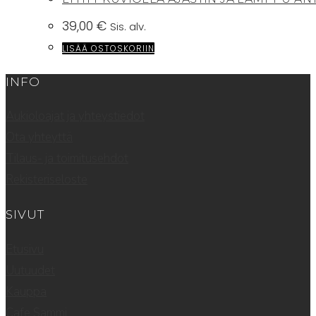
39,00
€
Sis. alv.
LISÄÄ OSTOSKORIIN
INFO
Aukioloajat ja yhteystiedot
Ota yhteyttä
Tilaus- ja toimitusehdot
Rekisteriseloste
SIVUT
Etusivu
Uutuudet
Kauppa
Cafe Sammi