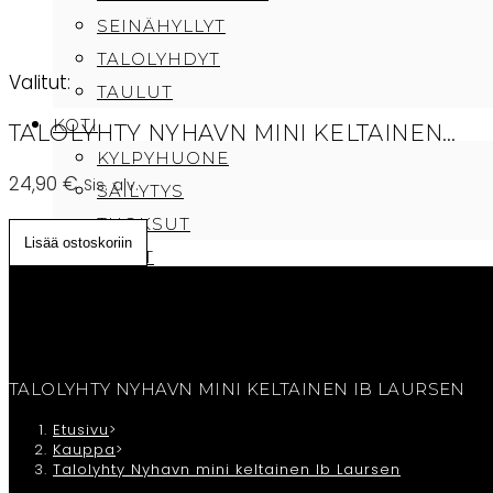
SEINÄHYLLYT
TALOLYHDYT
Valitut:
TAULUT
KOTI
TALOLYHTY NYHAVN MINI KELTAINEN…
KYLPYHUONE
24,90
€
Sis. alv.
SÄILYTYS
TUOKSUT
Talolyhty
Lisää ostoskoriin
TEKSTIILIT
Nyhavn
PEITTEET
mini
PYYHKEET
keltainen
TYYNYT
Ib
CAFE SAMMI
TALOLYHTY NYHAVN MINI KELTAINEN IB LAURSEN
Laursen
TILAUKSEN PERUUTUS/OTA YHTEYTTÄ
määrä
Etusivu
>
Kauppa
>
OSTOSKORI
Talolyhty Nyhavn mini keltainen Ib Laursen