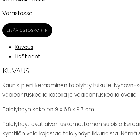
Varastossa
Talolyhty
LISÄÄ OSTOSKORIIN
Nyhavn
mini
Kuvaus
keltainen
Lisätiedot
Ib
KUVAUS
Laursen
määrä
Kaunis pieni keraaminen talolyhty tuikulle. Nyhavn-s
vaaleanruskealla katolla ja vaaleanruskealla ovella.
Talolyhdyn koko on 9 x 6,8 x 9,7 cm.
Talolyhdyt ovat aivan uskomattoman suloisia keraamis
kynttilän valo kajastaa talolyhdyn ikkunoista. Nämä s