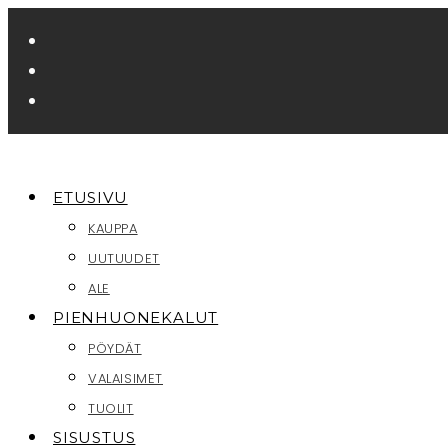
Siirry
suoraan
sisältöön
ETUSIVU
KAUPPA
UUTUUDET
ALE
PIENHUONEKALUT
PÖYDÄT
VALAISIMET
TUOLIT
SISUSTUS