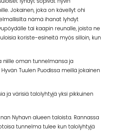
uloiset lyhdyt sopivat hyvin
oille. Jokainen, joka on kävellyt ohi
nnelmallisilta nämä ihanat lyhdyt
vupöydälle tai kaapin reunalle, joista ne
loisia koriste-esineitä myös silloin, kun
a niille oman tunnelmansa ja
. Hyvän Tuulen Puodissa meillä jokainen
 ja värisiä talolyhtyjä yksi pikkuinen
nan Nyhavn alueen taloista. Rannassa
kotoisa tunnelma tulee kun talolyhtyjä