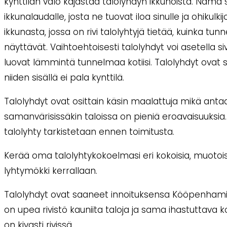
kynttilän valo kajastaa talolyhdyn ikkunoista. Nämä s
ikkunalaudalle, josta ne tuovat iloa sinulle ja ohikulkij
ikkunasta, jossa on rivi talolyhtyjä tietää, kuinka tu
näyttävät. Vaihtoehtoisesti talolyhdyt voi asetella si
luovat lämmintä tunnelmaa kotiisi. Talolyhdyt ovat su
niiden sisällä ei pala kynttilä.
Talolyhdyt ovat osittain käsin maalattuja mikä anta
samanvärisissäkin taloissa on pieniä eroavaisuuksia
talolyhty tarkistetaan ennen toimitusta.
Kerää oma talolyhtykokoelmasi eri kokoisia, muotoisia
lyhtymökki kerrallaan.
Talolyhdyt ovat saaneet innoituksensa Kööpenhami
on upea rivistö kauniita taloja ja sama ihastuttava 
on kivasti rivissä.