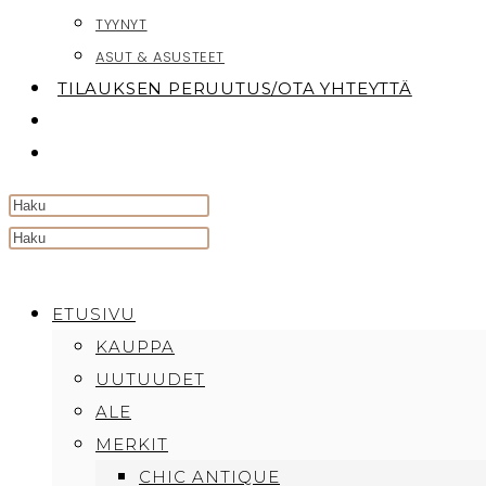
TYYNYT
ASUT & ASUSTEET
TILAUKSEN PERUUTUS/OTA YHTEYTTÄ
TOGGLE
WEBSITE
SEARCH
Search
this
website
ETUSIVU
KAUPPA
UUTUUDET
ALE
MERKIT
CHIC ANTIQUE