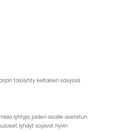
arjan talolyhty keltaisen sävyssä
ia lyhtyjä, joiden sisälle asetetun
uloiset lyhdyt sopivat hyvin