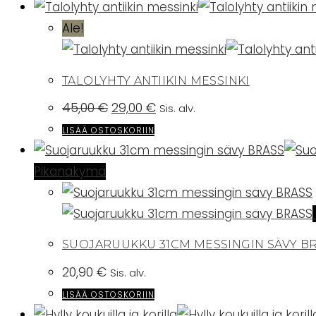
Ale!
TALOLYHTY ANTIIKIN MESSINKI
Alkuperäinen
Nykyinen
45,00
€
29,00
€
Sis. alv.
hinta
hinta
oli:
on:
LISÄÄ OSTOSKORIIN
45,00 €.
29,00 €.
Pikanäkymä
SUOJARUUKKU 31CM MESSINGIN SÄVY B
20,90
€
Sis. alv.
LISÄÄ OSTOSKORIIN