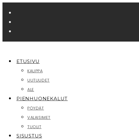
Siirry
suoraan
sisältöön
ETUSIVU
KAUPPA
UUTUUDET
ALE
PIENHUONEKALUT
PÖYDÄT
VALAISIMET
TUOLIT
SISUSTUS