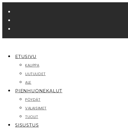
Siirry
suoraan
sisältöön
ETUSIVU
KAUPPA
UUTUUDET
ALE
PIENHUONEKALUT
PÖYDÄT
VALAISIMET
TUOLIT
SISUSTUS