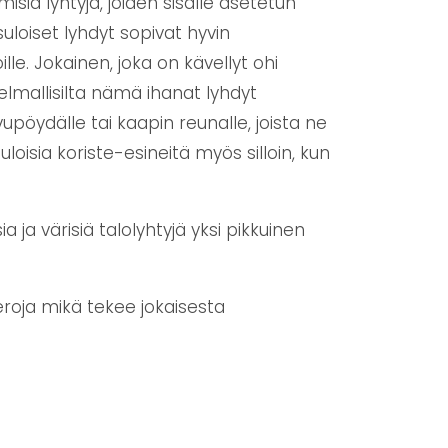
ia lyhtyjä, joiden sisälle asetetun
uloiset lyhdyt sopivat hyvin
oille. Jokainen, joka on kävellyt ohi
nnelmallisilta nämä ihanat lyhdyt
vupöydälle tai kaapin reunalle, joista ne
loisia koriste-esineitä myös silloin, kun
 ja värisiä talolyhtyjä yksi pikkuinen
 eroja mikä tekee jokaisesta