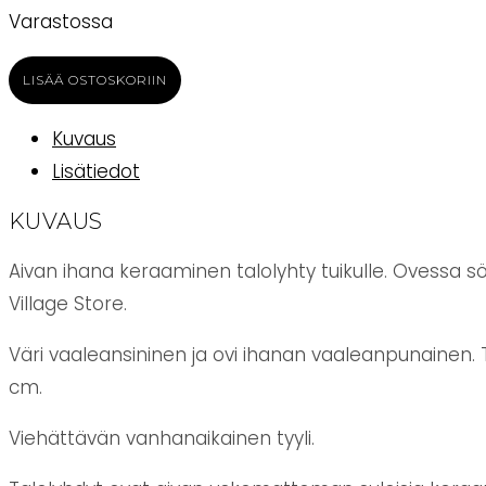
Varastossa
Talolyhty
LISÄÄ OSTOSKORIIN
Village
Store
Kuvaus
15
Lisätiedot
cm
KUVAUS
Village
Pottery
Aivan ihana keraaminen talolyhty tuikulle. Ovessa sö
määrä
Village Store.
Väri vaaleansininen ja ovi ihanan vaaleanpunainen. T
cm.
Viehättävän vanhanaikainen tyyli.