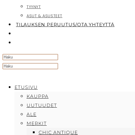
TYYNYT
ASUT & ASUSTEET
TILAUKSEN PERUUTUS/OTA YHTEYTTÄ
TOGGLE
WEBSITE
SEARCH
Search
this
website
ETUSIVU
KAUPPA
UUTUUDET
ALE
MERKIT
CHIC ANTIQUE