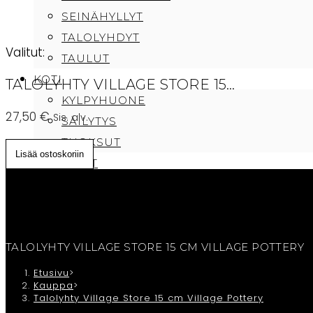
SEINÄHYLLYT
TALOLYHDYT
Valitut:
TAULUT
KOTI
TALOLYHTY VILLAGE STORE 15…
KYLPYHUONE
27,50
€
Sis. alv.
SÄILYTYS
TUOKSUT
Talolyhty
Lisää ostoskoriin
TEKSTIILIT
Village
PEITTEET
Store
PYYHKEET
15
TYYNYT
cm
CAFE SAMMI
TALOLYHTY VILLAGE STORE 15 CM VILLAGE POTTERY
Village
TILAUKSEN PERUUTUS/OTA YHTEYTTÄ
Pottery
Etusivu
>
Kauppa
>
OSTOSKORI
määrä
Talolyhty Village Store 15 cm Village Pottery