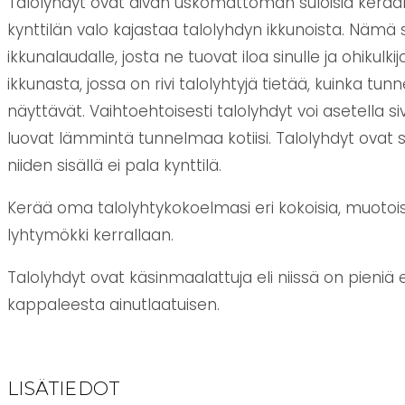
Talolyhdyt ovat aivan uskomattoman suloisia keraamis
kynttilän valo kajastaa talolyhdyn ikkunoista. Nämä s
ikkunalaudalle, josta ne tuovat iloa sinulle ja ohikulkij
ikkunasta, jossa on rivi talolyhtyjä tietää, kuinka tu
näyttävät. Vaihtoehtoisesti talolyhdyt voi asetella si
luovat lämmintä tunnelmaa kotiisi. Talolyhdyt ovat su
niiden sisällä ei pala kynttilä.
Kerää oma talolyhtykokoelmasi eri kokoisia, muotoisia
lyhtymökki kerrallaan.
Talolyhdyt ovat käsinmaalattuja eli niissä on pieniä
kappaleesta ainutlaatuisen.
LISÄTIEDOT