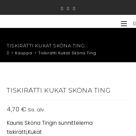
Siirry
suoraan
sisältöön
TISKIRÄTTI KUKAT SKÖNA TING
>
Kauppa
>
Tiskirätti Kukat Sköna Ting
TISKIRÄTTI KUKAT SKÖNA TING
4,70
€
Sis. alv.
Kaunis Sköna Tingin sunnittelema
tiskirätti,Kukat