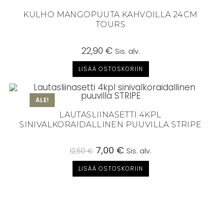
KULHO MANGOPUUTA KAHVOILLA 24CM
TOURS
22,90
€
Sis. alv.
LISÄÄ OSTOSKORIIN
ALE!
LAUTASLIINASETTI 4KPL
SINIVALKORAIDALLINEN PUUVILLA STRIPE
Alkuperäinen
7,00
€
Nykyinen
12,50
€
Sis. alv.
hinta
hinta
oli:
on:
LISÄÄ OSTOSKORIIN
12,50 €.
7,00 €.