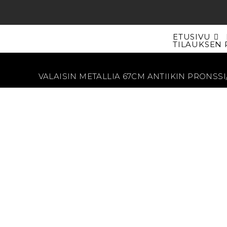
Siirry
suoraan
sisältöön
ETUSIVU
TILAUKSEN 
VALAISIN METALLIA 67CM ANTIIKIN PRONSS