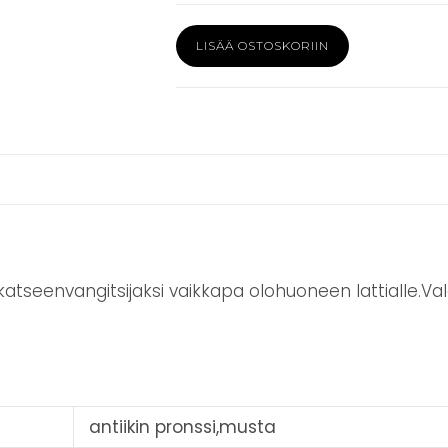
Valaisin
LISÄÄ OSTOSKORIIN
metallia
67cm
antiikin
pronssi/musta
määrä
atseenvangitsijaksi vaikkapa olohuoneen lattialle.Vala
antiikin pronssi,musta