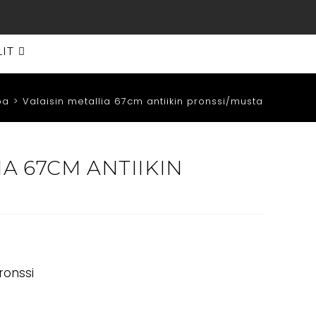
LIT
pa
>
Valaisin metallia 67cm antiikin pronssi/musta
IA 67CM ANTIIKIN
ronssi