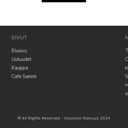
SIVUT
Etusivu
T
Uutuudet
O
Kauppa
k
Cafe Sammi
S
m
s
© All Rights Reserved - Sisustus Ihanuus 2024