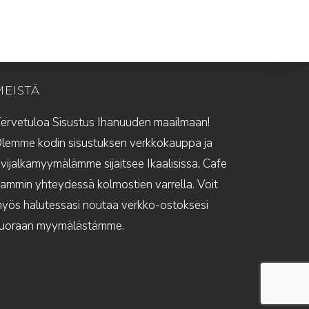
MEISTÄ
ervetuloa Sisustus Ihanuuden maailmaan!
lemme kodin sisustuksen verkkokauppa ja
ivijalkamyymälämme sijaitsee Ikaalisissa, Cafe
ammin yhteydessä kolmostien varrella. Voit
yös halutessasi noutaa verkko-ostoksesi
uoraan myymälästämme.