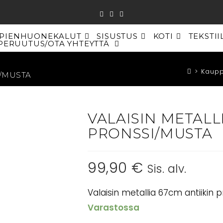
PIENHUONEKALUT
SISUSTUS
KOTI
TEKSTII
PERUUTUS/OTA YHTEYTTÄ
TOGGLE
WEBSITE
SEARCH
>
Kaup
I/MUSTA
VALAISIN METALL
PRONSSI/MUSTA
99,90
€
Sis. alv.
Valaisin metallia 67cm antiikin p
Varastossa