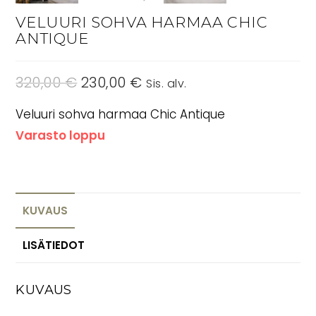
VELUURI SOHVA HARMAA CHIC
ANTIQUE
320,00
€
Alkuperäinen
230,00
€
Nykyinen
Sis. alv.
hinta
hinta
oli:
on:
320,00 €.
230,00 €.
Veluuri sohva harmaa Chic Antique
Varasto loppu
KUVAUS
LISÄTIEDOT
KUVAUS