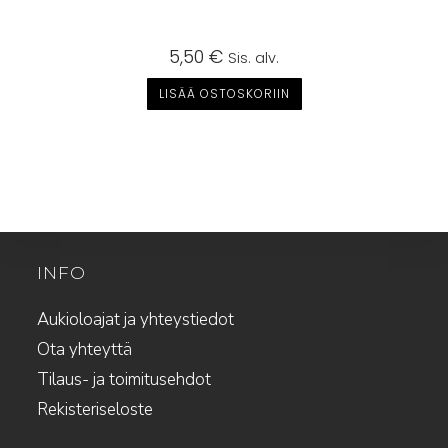
5,50
€
Sis. alv.
LISÄÄ OSTOSKORIIN
INFO
Aukioloajat ja yhteystiedot
Ota yhteyttä
Tilaus- ja toimitusehdot
Rekisteriseloste