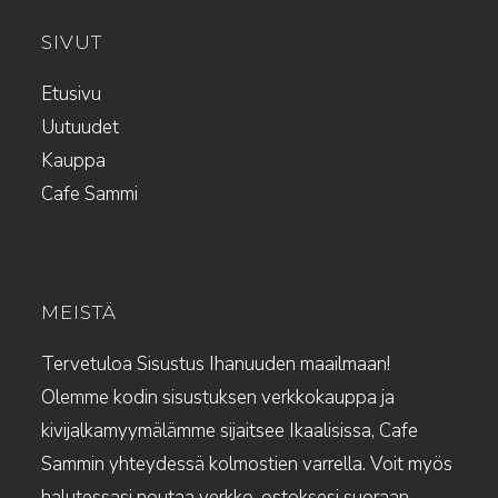
SIVUT
Etusivu
Uutuudet
Kauppa
Cafe Sammi
MEISTÄ
Tervetuloa Sisustus Ihanuuden maailmaan!
Olemme kodin sisustuksen verkkokauppa ja
kivijalkamyymälämme sijaitsee Ikaalisissa, Cafe
Sammin yhteydessä kolmostien varrella. Voit myös
halutessasi noutaa verkko-ostoksesi suoraan