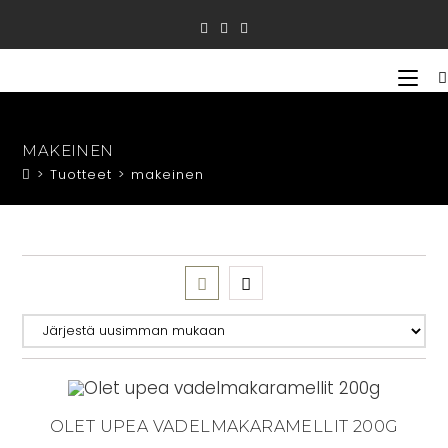
Siirry
suoraan
sisältöön
MAKEINEN
>
Tuotteet
>
makeinen
OLET UPEA VADELMAKARAMELLIT 200G