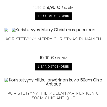
Alkuperäinen
9,90
€
Nykyinen
14,50
€
Sis. alv.
hinta
hinta
oli:
on:
LISÄÄ OSTOSKORIIN
14,50 €.
9,90 €.
KORISTETYYNY MERRY CHRISTMAS PUNAINEN
19,90
€
Sis. alv.
LISÄÄ OSTOSKORIIN
KORISTETYYNY HIILI,KULLANVÄRINEN KUVIO
50CM CHIC ANTIQUE