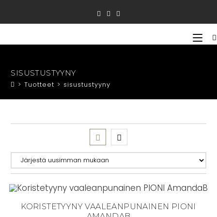
Siirry
suoraan
sisältöön
SISUSTUSTYYNY
>
Tuotteet
>
sisustustyyny
KORISTETYYNY VAALEANPUNAINEN PIONI
AMANDAB