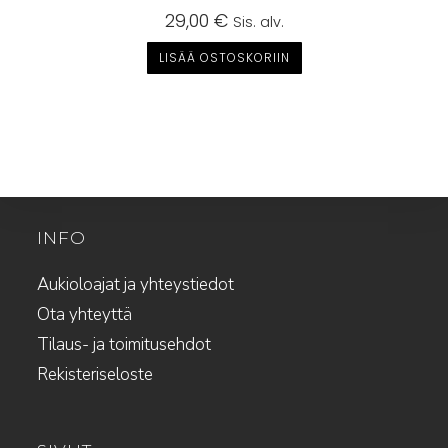
29,00
€
Sis. alv.
LISÄÄ OSTOSKORIIN
INFO
Aukioloajat ja yhteystiedot
Ota yhteyttä
Tilaus- ja toimitusehdot
Rekisteriseloste